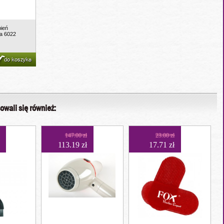
bień
a 6022
do koszyka
owali się również:
147.00 zł
23.00 zł
113.19 zł
17.71 zł