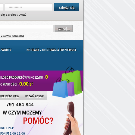
zaloguj się
się zarejestrować !
szukaj...
a zaawansowana
 ZWROTY
KONTAKT – HURTOWNIA FRYZJERSKA
0
ILOŚĆ PRODUKTÓW W KOSZYKU :
0.00 zł
O WARTOŚCI :
PRZEJDŹ DO KASY
ROZWIŃ KOSZYK
791-464-844
W CZYM MOŻEMY
POMÓC?
INFOLINIA:
PON-PT 8:00-16:00