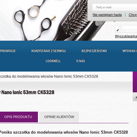
Nie pamiętam hasła
Chcę 
Wyszukiwark
PROMOCJE
KORZYSTANIE Z SERWISU
BEZPIECZEŃSTWO
WYSYŁKA I
LOOKWELL
O NAS
zczotka do modelowania włosów Nano Ionic 53mm CK5328
ów Nano Ionic 53mm CK5328
OPIS PRODUKTU
OPINIE KLIENTÓW
Poniks szczotka do modelowania włosów Nano Ionic 53mm CK5328