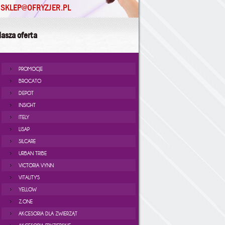
SKLEP@OFRYZJER.PL
asza oferta
PROMOCJE
BROCATO
DEPOT
INSIGHT
ITELY
LISAP
SILCARE
URBAN TRIBE
VICTORIA VYNN
VITALITY'S
YELLOW
Z.ONE
AKCESORIA DLA ZWIERZĄT