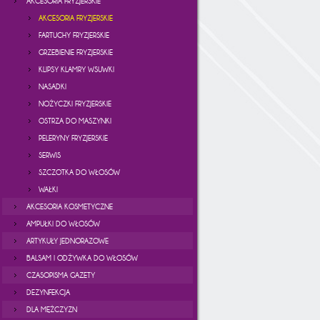
AKCESORIA FRYZJERSKIE
AKCESORIA FRYZJERSKIE
FARTUCHY FRYZJERSKIE
GRZEBIENIE FRYZJERSKIE
KLIPSY KLAMRY WSUWKI
NASADKI
NOŻYCZKI FRYZJERSKIE
OSTRZA DO MASZYNKI
PELERYNY FRYZJERSKIE
SERWIS
SZCZOTKA DO WŁOSÓW
WAŁKI
AKCESORIA KOSMETYCZNE
AMPUŁKI DO WŁOSÓW
ARTYKUŁY JEDNORAZOWE
BALSAM I ODŻYWKA DO WŁOSÓW
CZASOPISMA GAZETY
DEZYNFEKCJA
DLA MĘŻCZYZN