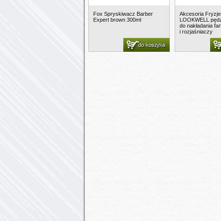
Fox Spryskiwacz Barber
Akcesoria Fryzje
Expert brown 300ml
LOOKWELL pędzel
do nakładania fa
i rozjaśniaczy
do koszyka