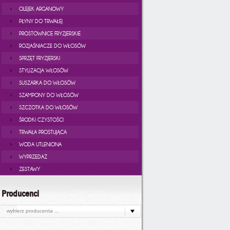
OLEJEK ARGANOWY
PŁYNY DO TRWAŁEJ
PROSTOWNICE FRYZJERSKIE
ROZJAŚNIACZE DO WŁOSÓW
SPRZĘT FRYZJERSKI
STYLIZACJA WŁOSÓW
SUSZARKA DO WŁOSÓW
SZAMPONY DO WŁOSÓW
SZCZOTKA DO WŁOSÓW
ŚRODKI CZYSTOŚCI
TRWAŁA PROSTUJĄCA
WODA UTLENIONA
WYPRZEDAŻ
ZESTAWY
Producenci
wybierz producenta ...