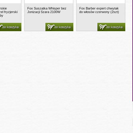
rskie
Fox Suszatka Whisper bez
Fox Barber expert chwytak
 fryzjerski
Jonizacji Szara 2100W
do włosów czerwony (2szt)
rby
do koszyka
do koszyka
do koszyka