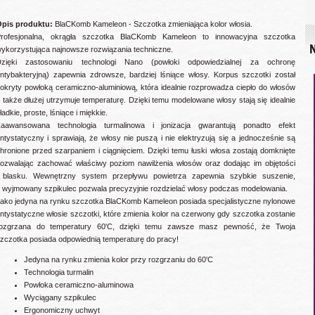
pis produktu:
BlaCKomb Kameleon - Szczotka zmieniająca kolor włosia.
rofesjonalna, okrągła szczotka BlaCKomb Kameleon to innowacyjna szczotka
N
ykorzystująca najnowsze rozwiązania techniczne.
zięki zastosowaniu technologi Nano (powłoki odpowiedzialnej za ochronę
ntybakteryjną) zapewnia zdrowsze, bardziej lśniące włosy. Korpus szczotki został
okryty powłoką ceramiczno-aluminiową, która idealnie rozprowadza ciepło do włosów
 także dłużej utrzymuje temperaturę. Dzięki temu modelowane włosy stają się idealnie
ładkie, proste, lśniące i miękkie.
aawansowana technologia turmalinowa i jonizacja gwarantują ponadto efekt
ntystatyczny i sprawiają, że włosy nie puszą i nie elektryzują się a jednocześnie są
hronione przed szarpaniem i ciągnięciem. Dzięki temu łuski włosa zostają domknięte
ozwalając zachować właściwy poziom nawilżenia włosów oraz dodając im objętości
 blasku. Wewnętrzny system przepływu powietrza zapewnia szybkie suszenie,
 wyjmowany szpikulec pozwala precyzyjnie rozdzielać włosy podczas modelowania.
ako jedyna na rynku szczotka BlaCKomb Kameleon posiada specjalistyczne nylonowe
ntystatyczne włosie szczotki, które zmienia kolor na czerwony gdy szczotka zostanie
ozgrzana do temperatury 60'C, dzięki temu zawsze masz pewność, że Twoja
zczotka posiada odpowiednią temperaturę do pracy!
Jedyna na rynku zmienia kolor przy rozgrzaniu do 60'C
Technologia turmalin
Powłoka ceramiczno-aluminowa
Wyciągany szpikulec
Ergonomiczny uchwyt