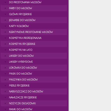
DO PROSTOWANIA WŁOSÓW
FARBY DO WŁOSÓW
GŁÓWKI FRYZJERSKIE
JEDWABIE DO WŁOSÓW
KARTY KOLORÓW
KERATYNOWE PROSTOWANIE WŁOSÓW
KOSMETYKA PROFESJONALNA
KOSMETYKI FRYZJERSKIE
KOSMETYKI NA LATO
LAKIERY DO WŁOSÓW
LAKIERY HYBRYDOWE
LOKÓWKA DO WŁOSÓW
MASKI DO WŁOSÓW
MASZYNKA DO WŁOSÓW
MEBLE FRYZJERSKIE
NABŁYSZCZACZ DO WŁOSÓW
NAWILŻACZE FRYZJERSKIE
NOŻYCZKI DEGAŻÓWKI
PIANKI DO WŁOSÓW