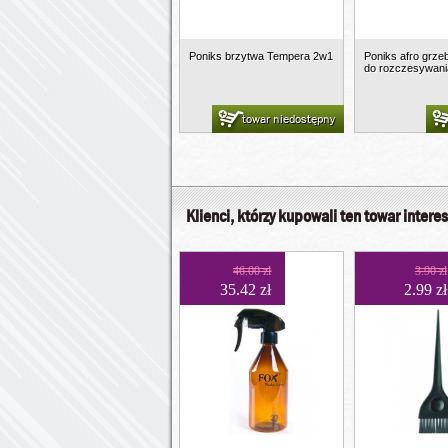
Poniks brzytwa Tempera 2w1
Poniks afro grze
do rozczesywani
towar niedostępny
Klienci, którzy kupowali ten towar interes
46.00 zł
3.90 zł
35.42 zł
2.99 zł