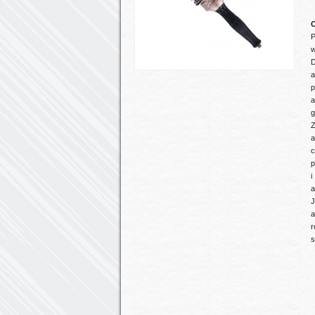
O
P
w
D
a
p
a
g
Z
a
c
p
i
a
J
a
r
s