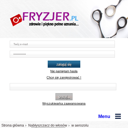
zaloguj się
Nie pamiętam hasła
Chcę się zarejestrować !
szukaj...
Wyszukiwarka zaawansowana
Menu
Strona główna
Nabłyszczacz do włosów
w aerozolu