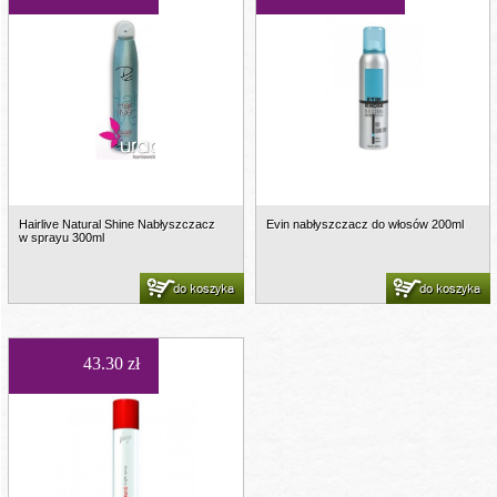
Hairlive Natural Shine Nabłyszczacz
Evin nabłyszczacz do włosów 200ml
w sprayu 300ml
do koszyka
do koszyka
43.30 zł