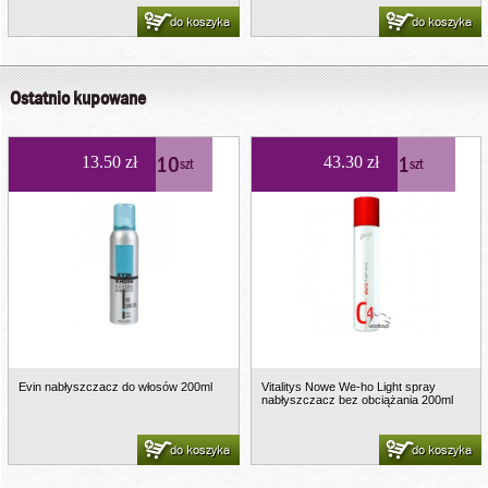
do koszyka
do koszyka
Ostatnio kupowane
10
1
13.50 zł
43.30 zł
szt
szt
Evin nabłyszczacz do włosów 200ml
Vitalitys Nowe We-ho Light spray
nabłyszczacz bez obciążania 200ml
do koszyka
do koszyka