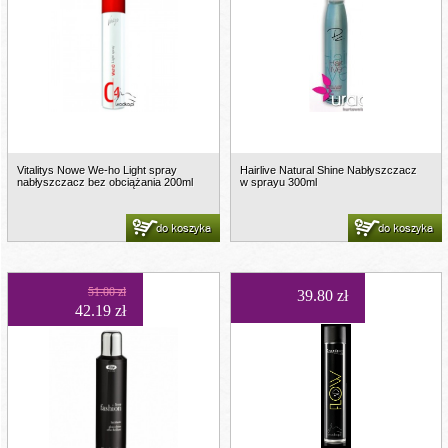
Vitalitys Nowe We-ho Light spray
Hairlive Natural Shine Nabłyszczacz
nabłyszczacz bez obciążania 200ml
w sprayu 300ml
do koszyka
do koszyka
51.00 zł
39.80 zł
42.19 zł