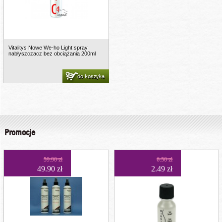
Vitalitys Nowe We-ho Light spray
nabłyszczacz bez obciążania 200ml
do koszyka
Promocje
59.90 zł
6.50 zł
49.90 zł
2.49 zł