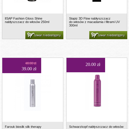
lISAP Fashion Gloss Shine
Stapiz 3D Flow nabłyszczacz
nabłyszczacz do włosów 250ml
do włosów z macadamia i filtrami UV
300ml
towar niedostępny
towar niedostępny
46.00 zł
20.00 zł
39.00 zł
Farouk biosilk silk therapy
Schwarzkopf nabłyszczacz do włosów