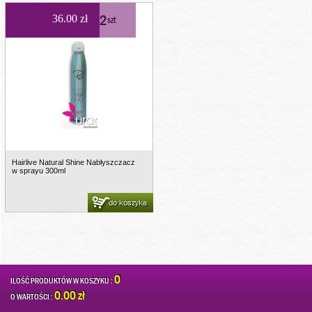
2
36.00 zł
szt
Hairlive Natural Shine Nabłyszczacz
w sprayu 300ml
do koszyka
0
ILOŚĆ PRODUKTÓW W KOSZYKU :
0.00 zł
O WARTOŚCI :