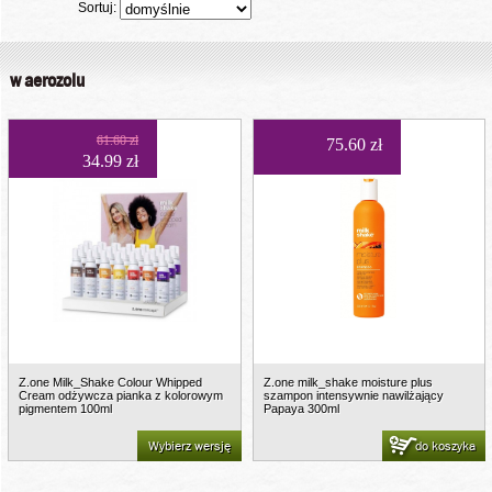
Sortuj:
w aerozolu
61.60 zł
75.60 zł
34.99 zł
Z.one Milk_Shake Colour Whipped
Z.one milk_shake moisture plus
Cream odżywcza pianka z kolorowym
szampon intensywnie nawilżający
pigmentem 100ml
Papaya 300ml
Wybierz wersję
do koszyka