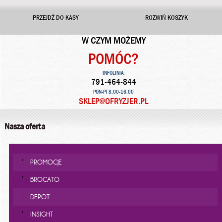
PRZEJDŹ DO KASY
ROZWIŃ KOSZYK
W CZYM MOŻEMY
POMÓC?
INFOLINIA:
791-464-844
PON-PT 8:00-16:00
SKLEP@OFRYZJER.PL
Nasza oferta
PROMOCJE
BROCATO
DEPOT
INSIGHT