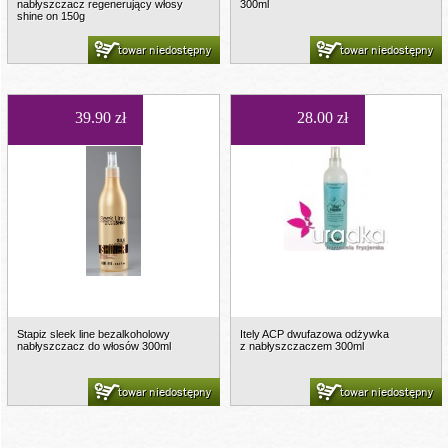
nabłyszczacz regenerujący włosy
300ml
shine on 150g
towar niedostępny
towar niedostępny
39.90 zł
28.00 zł
Stapiz sleek line bezalkoholowy
Itely ACP dwufazowa odżywka
nabłyszczacz do włosów 300ml
z nabłyszczaczem 300ml
towar niedostępny
towar niedostępny