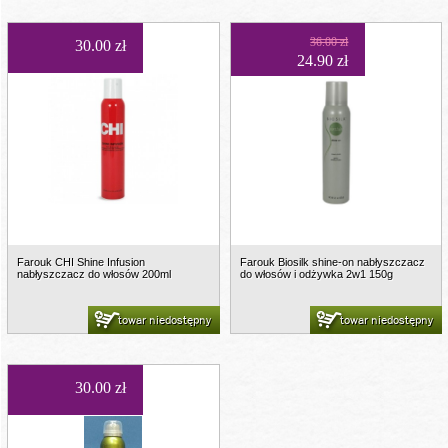
36.00 zł
30.00 zł
24.90 zł
Farouk CHI Shine Infusion
Farouk Biosilk shine-on nabłyszczacz
nabłyszczacz do włosów 200ml
do włosów i odżywka 2w1 150g
towar niedostępny
towar niedostępny
30.00 zł