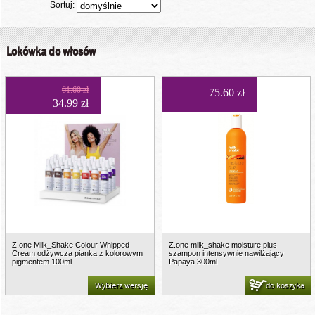
Sortuj:
Lokówka do włosów
61.60 zł
75.60 zł
34.99 zł
Z.one Milk_Shake Colour Whipped
Z.one milk_shake moisture plus
Cream odżywcza pianka z kolorowym
szampon intensywnie nawilżający
pigmentem 100ml
Papaya 300ml
Wybierz wersję
do koszyka