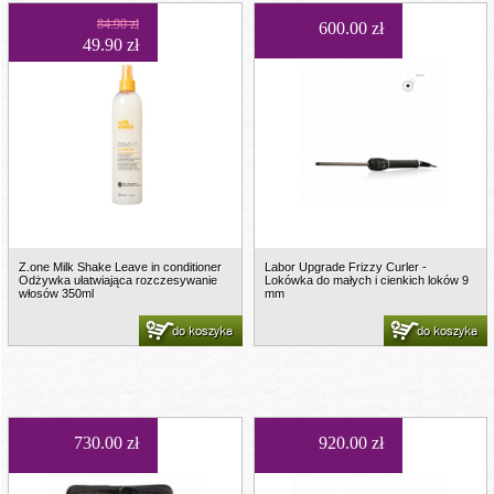
84.90 zł
600.00 zł
49.90 zł
Z.one Milk Shake Leave in conditioner
Labor Upgrade Frizzy Curler -
Odżywka ułatwiająca rozczesywanie
Lokówka do małych i cienkich loków 9
włosów 350ml
mm
do koszyka
do koszyka
730.00 zł
920.00 zł