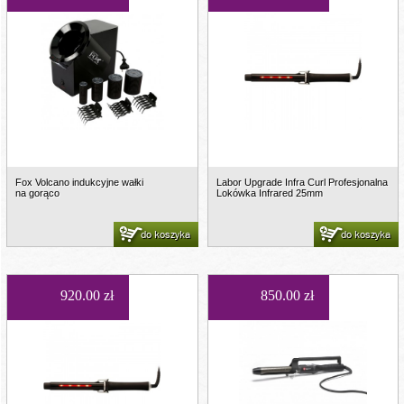
Fox Volcano indukcyjne wałki
Labor Upgrade Infra Curl Profesjonalna
na gorąco
Lokówka Infrared 25mm
do koszyka
do koszyka
920.00 zł
850.00 zł