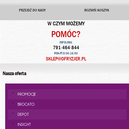
PRZEJDŹ DO KASY
ROZWIŃ KOSZYK
W CZYM MOŻEMY
POMÓC?
INFOLINIA:
791-464-844
PON-PT 8:00-16:00
SKLEP@OFRYZJER.PL
Nasza oferta
PROMOCJE
BROCATO
DEPOT
INSIGHT