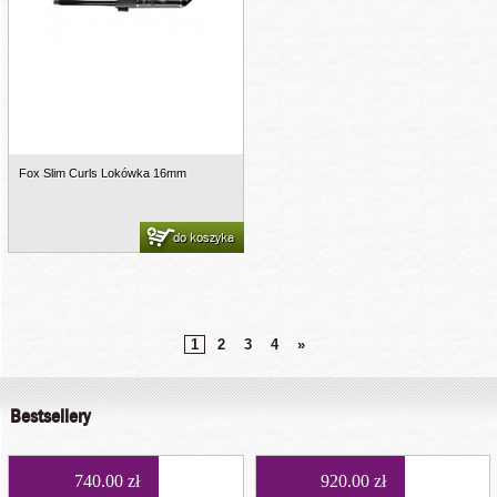
Fox Slim Curls Lokówka 16mm
do koszyka
1
2
3
4
»
Bestsellery
740.00 zł
920.00 zł