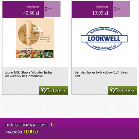
69.90 zł
2
29.00 zł
1
szt
szt
49.50 zł
19.99 zł
Zone Milk Shake Wonder farba
Semilac lakier hybrydowy 124 Siren
do włosów bez amoniaku
7ml
do koszyka
do koszyka
0
ILOŚĆ PRODUKTÓW W KOSZYKU :
0.00 zł
O WARTOŚCI :