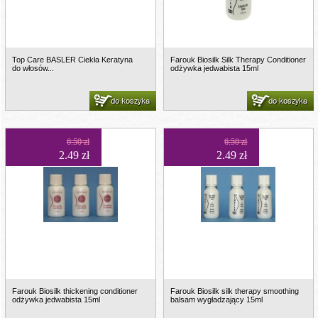
Top Care BASLER Ciekła Keratyna
Farouk Biosilk Silk Therapy Conditioner
do włosów...
odżywka jedwabista 15ml
do koszyka
do koszyka
6.50 zł
6.50 zł
2.49 zł
2.49 zł
Farouk Biosilk thickening conditioner
Farouk Biosilk silk therapy smoothing
odżywka jedwabista 15ml
balsam wygładzający 15ml