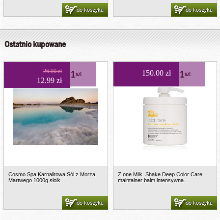
do koszyka
do koszyka
Ostatnio kupowane
26.00 zł
1
1
150.00 zł
szt
szt
12.99 zł
Cosmo Spa Karnalitowa Sól z Morza
Z.one Milk_Shake Deep Color Care
Martwego 1000g słoik
maintainer balm intensywna...
do koszyka
do koszyka