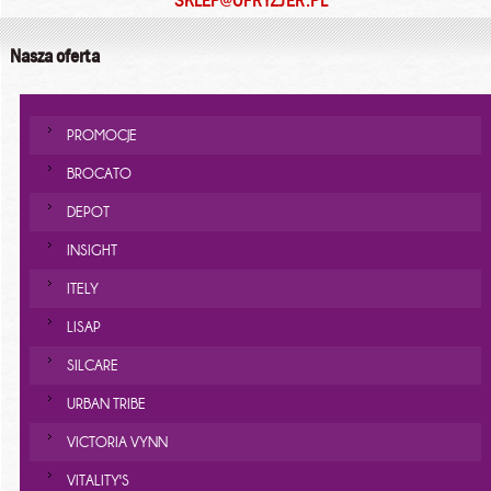
SKLEP@OFRYZJER.PL
Nasza oferta
PROMOCJE
BROCATO
DEPOT
INSIGHT
ITELY
LISAP
SILCARE
URBAN TRIBE
VICTORIA VYNN
VITALITY'S