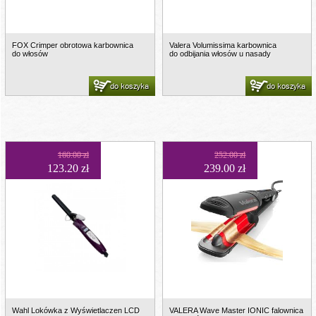
FOX Crimper obrotowa karbownica
Valera Volumissima karbownica
do włosów
do odbijania włosów u nasady
do koszyka
do koszyka
160.00 zł
252.00 zł
123.20 zł
239.00 zł
Wahl Lokówka z Wyświetlaczen LCD
VALERA Wave Master IONIC falownica