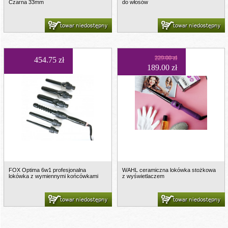
Czarna 33mm
do włosów
towar niedostępny
towar niedostępny
229.00 zł
454.75 zł
189.00 zł
FOX Optima 6w1 profesjonalna
WAHL ceramiczna lokówka stożkowa
lokówka z wymiennymi końcówkami
z wyświetlaczem
towar niedostępny
towar niedostępny