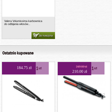
Valera Volumissima karbownica
do odbijania włosów...
do koszyka
Ostatnio kupowane
1
249.00 zł
1
184.75 zł
szt
szt
210.00 zł