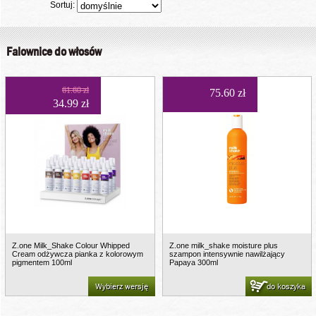
Sortuj:
Falownice do włosów
61.60 zł
75.60 zł
34.99 zł
Z.one Milk_Shake Colour Whipped
Z.one milk_shake moisture plus
Cream odżywcza pianka z kolorowym
szampon intensywnie nawilżający
pigmentem 100ml
Papaya 300ml
Wybierz wersję
do koszyka