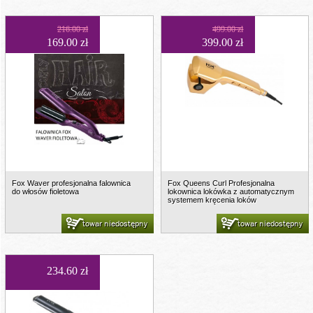
216.00 zł
499.00 zł
169.00 zł
399.00 zł
Fox Waver profesjonalna falownica
Fox Queens Curl Profesjonalna
do włosów fioletowa
lokownica lokówka z automatycznym
systemem kręcenia loków
towar niedostępny
towar niedostępny
234.60 zł