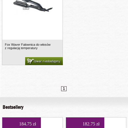
Fox Waver Falownica do włosów
z regulacją temperatury
towar niedostępny
1
Bestsellery
184.75 zł
182.75 zł