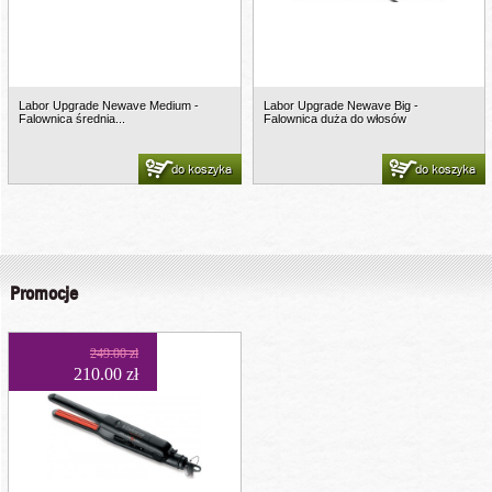
Labor Upgrade Newave Medium -
Labor Upgrade Newave Big -
Falownica średnia...
Falownica duża do włosów
do koszyka
do koszyka
Promocje
249.00 zł
210.00 zł