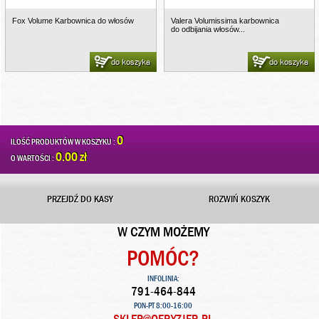
Fox Volume Karbownica do włosów
Valera Volumissima karbownica
do odbijania włosów...
do koszyka
do koszyka
0
ILOŚĆ PRODUKTÓW W KOSZYKU :
0.00 zł
O WARTOŚCI :
PRZEJDŹ DO KASY
ROZWIŃ KOSZYK
W CZYM MOŻEMY
POMÓC?
INFOLINIA:
791-464-844
PON-PT 8:00-16:00