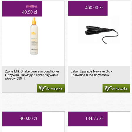
84.90 zł
460.00 zł
49.90 zł
Z.one Milk Shake Leave in conditioner
Labor Upgrade Newave Big -
Odżywka ułatwiająca rozczesywanie
Falownica duża do włosów
włosów 350ml
do koszyka
do koszyka
460.00 zł
184.75 zł