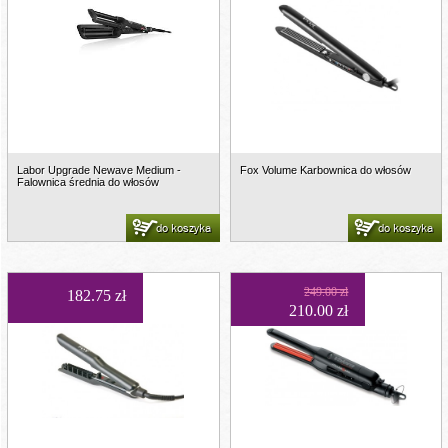
Labor Upgrade Newave Medium -
Fox Volume Karbownica do włosów
Falownica średnia do włosów
do koszyka
do koszyka
249.00 zł
182.75 zł
210.00 zł