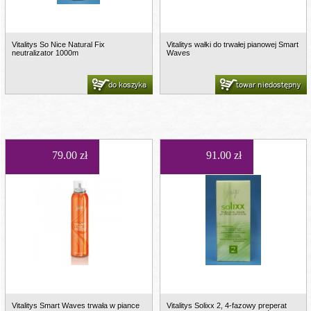
Vitalitys So Nice Natural Fix
Vitalitys wałki do trwałej pianowej Smart
neutralizator 1000m
Waves
do koszyka
towar niedostępny
79.00 zł
91.00 zł
Vitalitys Smart Waves trwała w piance
Vitalitys Solixx 2, 4-fazowy preperat