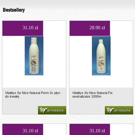
Bestsellery
31.10 zł
28.90 zł
Vitalitys So Nice Natural Perm 2c płyn
Vitalitys So Nice Natural Fix
do trwałej
neutralizator 1000m
do koszyka
do koszyka
31.10 zł
31.10 zł