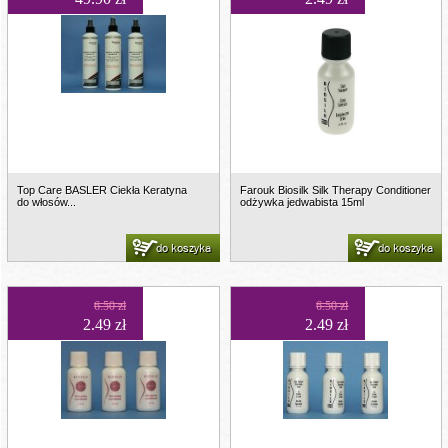
Top Care BASLER Ciekła Keratyna
Farouk Biosilk Silk Therapy Conditioner
do włosów...
odżywka jedwabista 15ml
do koszyka
do koszyka
6.50 zł
6.50 zł
2.49 zł
2.49 zł