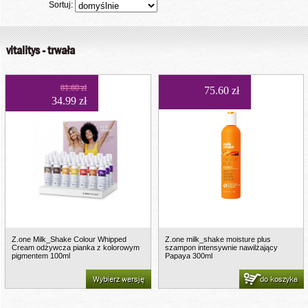
Sortuj:
vitalitys - trwała
61.60 zł
75.60 zł
34.99 zł
Z.one Milk_Shake Colour Whipped
Z.one milk_shake moisture plus
Cream odżywcza pianka z kolorowym
szampon intensywnie nawilżający
pigmentem 100ml
Papaya 300ml
Wybierz wersję
do koszyka