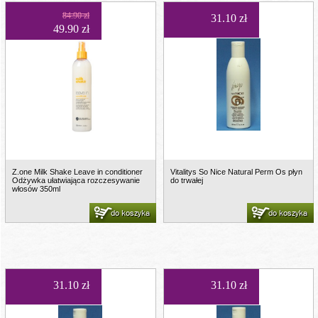
84.90 zł
31.10 zł
49.90 zł
Z.one Milk Shake Leave in conditioner
Vitalitys So Nice Natural Perm Os płyn
Odżywka ułatwiająca rozczesywanie
do trwałej
włosów 350ml
do koszyka
do koszyka
31.10 zł
31.10 zł