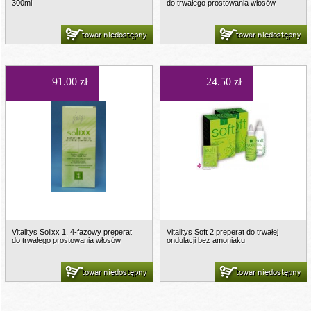
300ml
do trwałego prostowania włosów
towar niedostępny
towar niedostępny
91.00 zł
24.50 zł
Vitalitys Solixx 1, 4-fazowy preperat
Vitalitys Soft 2 preperat do trwałej
do trwałego prostowania włosów
ondulacji bez amoniaku
towar niedostępny
towar niedostępny