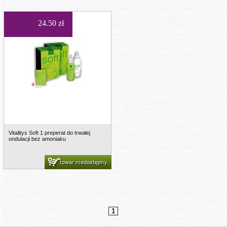
24.50 zł
Vitalitys Soft 1 preperat do trwałej
ondulacji bez amoniaku
towar niedostępny
1