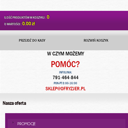
0
ILOŚĆ PRODUKTÓW W KOSZYKU :
0.00 zł
O WARTOŚCI :
PRZEJDŹ DO KASY
ROZWIŃ KOSZYK
W CZYM MOŻEMY
POMÓC?
INFOLINIA:
791-464-844
PON-PT 8:00-16:00
SKLEP@OFRYZJER.PL
Nasza oferta
PROMOCJE