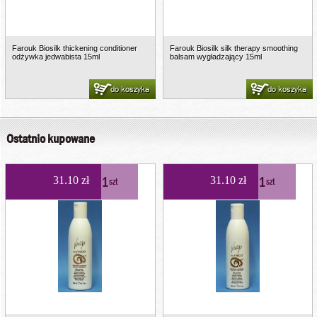
Farouk Biosilk thickening conditioner
Farouk Biosilk silk therapy smoothing
odżywka jedwabista 15ml
balsam wygładzający 15ml
do koszyka
do koszyka
Ostatnio kupowane
1
1
31.10 zł
31.10 zł
szt
szt