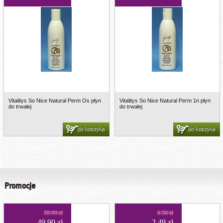
Vitalitys So Nice Natural Perm Os płyn
Vitalitys So Nice Natural Perm 1n płyn
do trwałej
do trwałej
do koszyka
do koszyka
Promocje
59.90 zł
6.50 zł
49.90 zł
2.49 zł