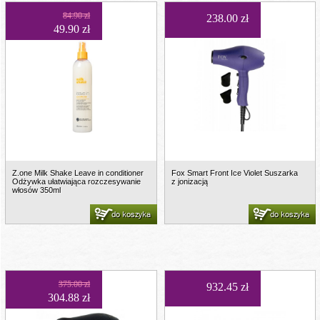
84.90 zł
238.00 zł
49.90 zł
Z.one Milk Shake Leave in conditioner
Fox Smart Front Ice Violet Suszarka
Odżywka ułatwiająca rozczesywanie
z jonizacją
włosów 350ml
do koszyka
do koszyka
375.00 zł
932.45 zł
304.88 zł