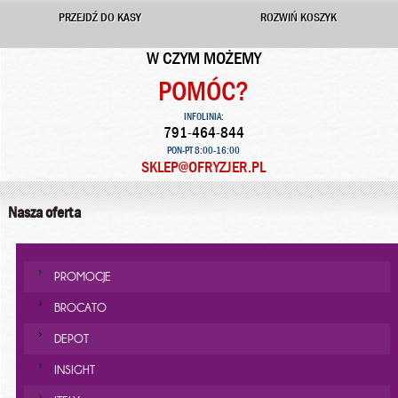
PRZEJDŹ DO KASY
ROZWIŃ KOSZYK
W CZYM MOŻEMY
POMÓC?
INFOLINIA:
791-464-844
PON-PT 8:00-16:00
SKLEP@OFRYZJER.PL
Nasza oferta
PROMOCJE
BROCATO
DEPOT
INSIGHT