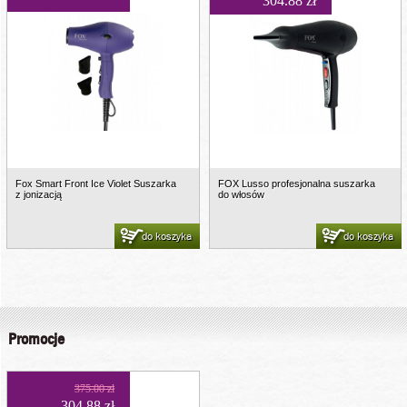
304.88 zł
Fox Smart Front Ice Violet Suszarka
FOX Lusso profesjonalna suszarka
z jonizacją
do włosów
do koszyka
do koszyka
Promocje
375.00 zł
304.88 zł