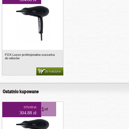
FOX Lusso profesjonalna suszarka
do włosów
do koszyka
Ostatnio kupowane
375.00 zł
1
szt
304.88 zł