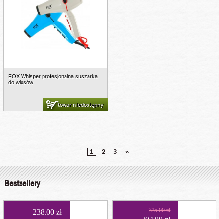
FOX Whisper profesjonalna suszarka
do włosów
towar niedostępny
1
2
3
»
Bestsellery
375.00 zł
238.00 zł