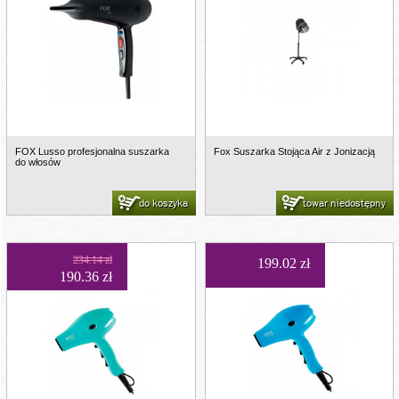
FOX Lusso profesjonalna suszarka
Fox Suszarka Stojąca Air z Jonizacją
do włosów
do koszyka
towar niedostępny
234.14 zł
199.02 zł
190.36 zł