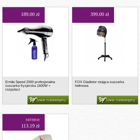
189.00 zł
399.00 zł
Ermila Speed 2000 profesjonalna
FOX Gladiotor stojąca suszarka
suszarka fryzjerska 1600W +
hełmowa
rozpylacz
towar niedostępny
towar niedostępny
147.00 zł
113.19 zł