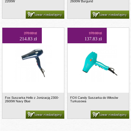
2200W
2600W Burgund
towar niedostępny
towar niedostępny
279.00 zł
179.00 zł
214.83 zł
137.83 zł
Fox Suszarka Hello z Jonizacją 2300-
FOX Candy Suszarka do Włosów
2600W Navy Blue
Turkusowa
towar niedostępny
towar niedostępny