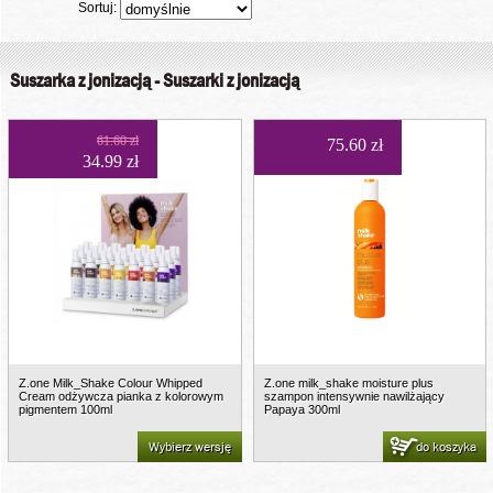
Sortuj:
Suszarka z jonizacją - Suszarki z jonizacją
61.60 zł
75.60 zł
34.99 zł
Z.one Milk_Shake Colour Whipped
Z.one milk_shake moisture plus
Cream odżywcza pianka z kolorowym
szampon intensywnie nawilżający
pigmentem 100ml
Papaya 300ml
Wybierz wersję
do koszyka