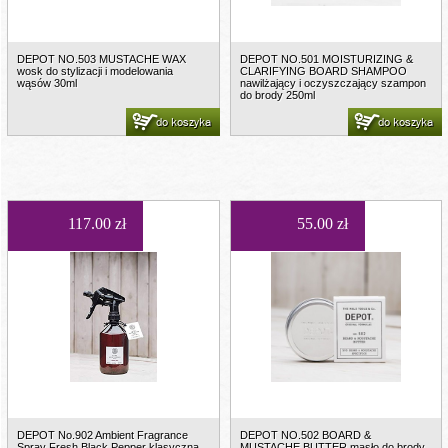
DEPOT NO.503 MUSTACHE WAX
DEPOT NO.501 MOISTURIZING &
wosk do stylizacji i modelowania
CLARIFYING BOARD SHAMPOO
wąsów 30ml
nawilżający i oczyszczający szampon
do brody 250ml
do koszyka
do koszyka
117.00 zł
55.00 zł
DEPOT No.902 Ambient Fragrance
DEPOT NO.502 BOARD &
Spray Fresh Black Pepper klasyczna
MUSTACHE BUTTER masło do brody