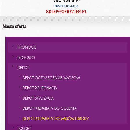
791-464-844
PON-PT 8:00-16:00
SKLEP@OFRYZJER.PL
Nasza oferta
PROMOCJE
BROCATO
DEPOT
DEPOT OCZYSZCZANIE WŁOSÓW
DEPOT PIELĘGNACJA
DEPOT STYLIZACJA
DEPOT PREPARATY DO GOLENIA
DEPOT PREPARATY DO WĄSÓW I BRODY
INSIGHT