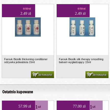
6.50 zł
6.50 zł
2.49 zł
2.49 zł
Farouk Biosilk thickening conditioner
Farouk Biosilk silk therapy smoothing
odżywka jedwabista 15ml
balsam wygładzający 15ml
do koszyka
do koszyka
Ostatnio kupowane
1
1
57.99 zł
77.00 zł
szt
szt