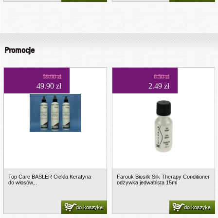
Promocje
59.90 zł
6.50 zł
49.90 zł
2.49 zł
Top Care BASLER Ciekła Keratyna
Farouk Biosilk Silk Therapy Conditioner
do włosów...
odżywka jedwabista 15ml
do koszyka
do koszyka