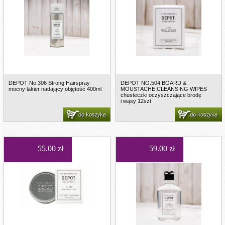
DEPOT No.306 Strong Hairspray
DEPOT NO.504 BOARD &
mocny lakier nadający objętość 400ml
MOUSTACHE CLEANSING WIPES
chusteczki oczyszczające brodę
i wąsy 12szt
do koszyka
do koszyka
55.00 zł
59.00 zł