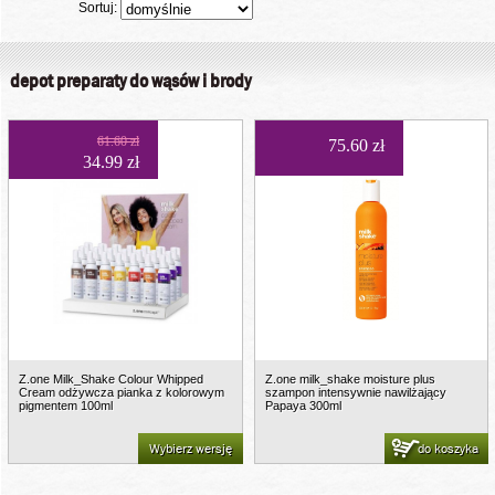
Sortuj:
depot preparaty do wąsów i brody
61.60 zł
75.60 zł
34.99 zł
Z.one Milk_Shake Colour Whipped
Z.one milk_shake moisture plus
Cream odżywcza pianka z kolorowym
szampon intensywnie nawilżający
pigmentem 100ml
Papaya 300ml
Wybierz wersję
do koszyka