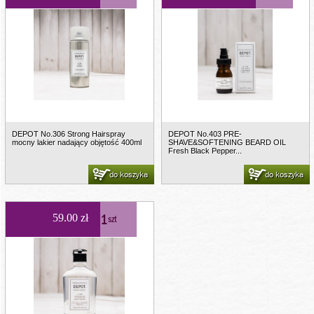
DEPOT No.306 Strong Hairspray
DEPOT No.403 PRE-
mocny lakier nadający objętość 400ml
SHAVE&SOFTENING BEARD OIL
Fresh Black Pepper...
do koszyka
do koszyka
1
59.00 zł
szt