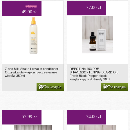
84.90 zł
77.00 zł
49.90 zł
Z.one Milk Shake Leave in conditioner
DEPOT No.403 PRE-
Odżywka ułatwiająca rozczesywanie
SHAVE&SOFTENING BEARD OIL
włosów 350ml
Fresh Black Pepper olejek
zmiękczający do brody 30ml
do koszyka
do koszyka
57.99 zł
74.00 zł