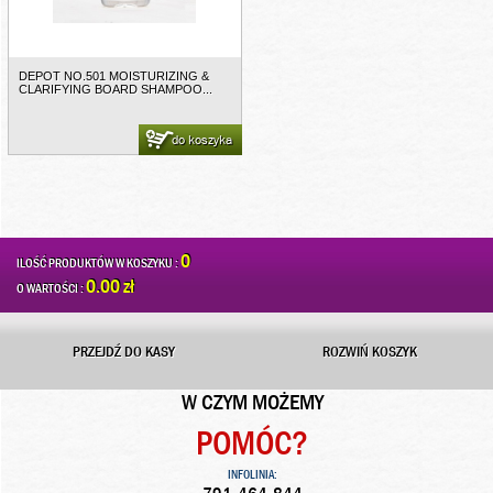
DEPOT NO.501 MOISTURIZING &
CLARIFYING BOARD SHAMPOO...
do koszyka
0
ILOŚĆ PRODUKTÓW W KOSZYKU :
0.00 zł
O WARTOŚCI :
PRZEJDŹ DO KASY
ROZWIŃ KOSZYK
W CZYM MOŻEMY
POMÓC?
INFOLINIA: