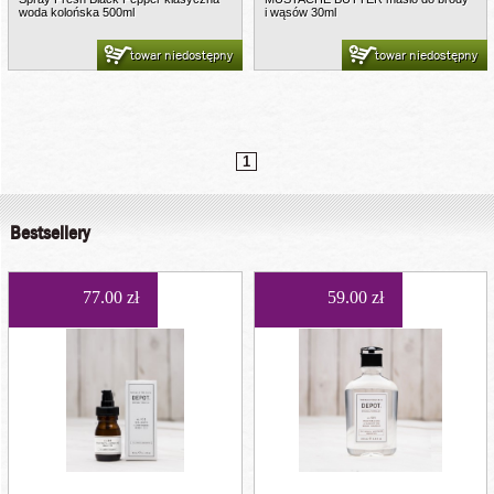
woda kolońska 500ml
i wąsów 30ml
towar niedostępny
towar niedostępny
1
Bestsellery
77.00 zł
59.00 zł