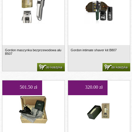
Gordon maszynka bezprzewodowa alu
Gordon intimate shaver kit B807
B507
do koszyka
do koszyka
501.50 zł
320.00 zł