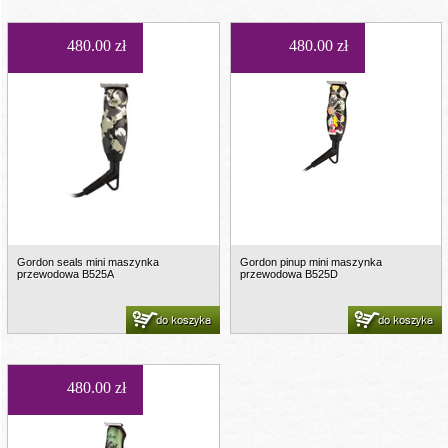
480.00 zł
480.00 zł
Gordon seals mini maszynka
Gordon pinup mini maszynka
przewodowa B525A
przewodowa B525D
do koszyka
do koszyka
480.00 zł