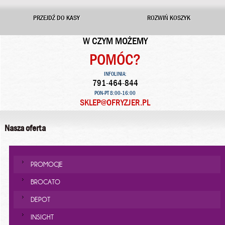
PRZEJDŹ DO KASY
ROZWIŃ KOSZYK
W CZYM MOŻEMY
POMÓC?
INFOLINIA:
791-464-844
PON-PT 8:00-16:00
SKLEP@OFRYZJER.PL
Nasza oferta
PROMOCJE
BROCATO
DEPOT
INSIGHT