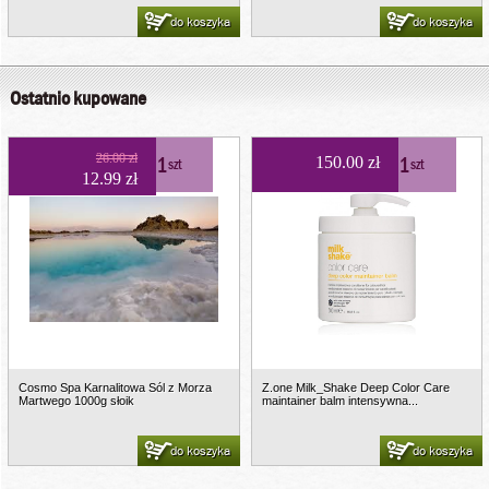
do koszyka
do koszyka
Ostatnio kupowane
26.00 zł
1
1
150.00 zł
szt
szt
12.99 zł
Cosmo Spa Karnalitowa Sól z Morza
Z.one Milk_Shake Deep Color Care
Martwego 1000g słoik
maintainer balm intensywna...
do koszyka
do koszyka