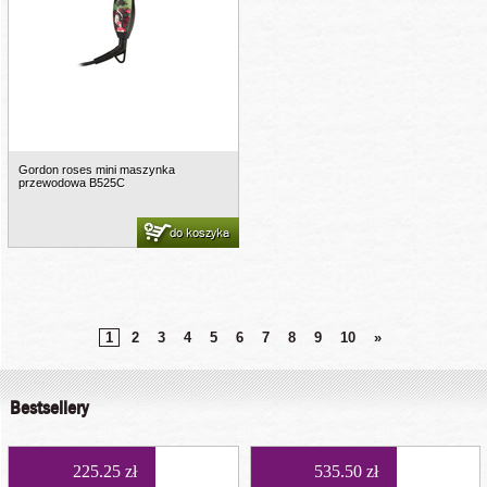
Gordon roses mini maszynka
przewodowa B525C
do koszyka
1
2
3
4
5
6
7
8
9
10
»
Bestsellery
225.25 zł
535.50 zł