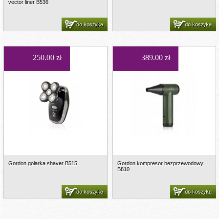
vector liner B536
do koszyka
do koszyka
250.00 zł
389.00 zł
Gordon golarka shaver B515
Gordon kompresor bezprzewodowy
B810
do koszyka
do koszyka