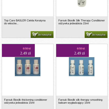
Top Care BASLER Ciekła Keratyna
Farouk Biosilk Silk Therapy Conditioner
do włosów...
odżywka jedwabista 15ml
do koszyka
do koszyka
6.50 zł
6.50 zł
2.49 zł
2.49 zł
Farouk Biosilk thickening conditioner
Farouk Biosilk silk therapy smoothing
odżywka jedwabista 15ml
balsam wygładzający 15ml