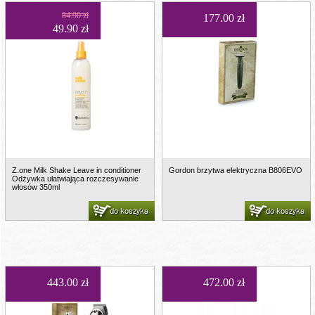
84.90 zł
177.00 zł
49.90 zł
Z.one Milk Shake Leave in conditioner
Gordon brzytwa elektryczna B806EVO
Odżywka ułatwiająca rozczesywanie
włosów 350ml
do koszyka
do koszyka
443.00 zł
472.00 zł