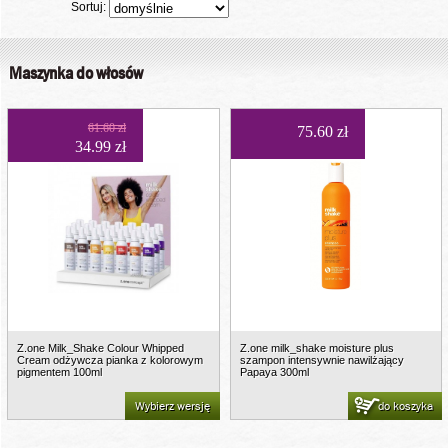
Sortuj:
Maszynka do włosów
61.60 zł
75.60 zł
34.99 zł
Z.one Milk_Shake Colour Whipped
Z.one milk_shake moisture plus
Cream odżywcza pianka z kolorowym
szampon intensywnie nawilżający
pigmentem 100ml
Papaya 300ml
Wybierz wersję
do koszyka