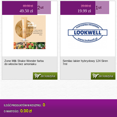
69.90 zł
2
29.00 zł
1
szt
szt
49.50 zł
19.99 zł
Zone Milk Shake Wonder farba
Semilac lakier hybrydowy 124 Siren
do włosów bez amoniaku
7ml
do koszyka
do koszyka
0
ILOŚĆ PRODUKTÓW W KOSZYKU :
0.00 zł
O WARTOŚCI :