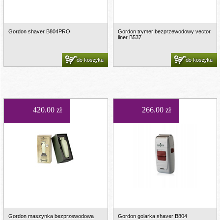
Gordon shaver B804PRO
Gordon trymer bezprzewodowy vector
liner B537
do koszyka
do koszyka
420.00 zł
266.00 zł
Gordon maszynka bezprzewodowa
Gordon golarka shaver B804