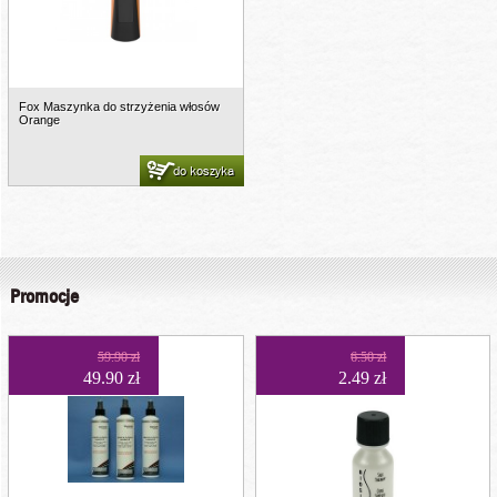
Fox Maszynka do strzyżenia włosów
Orange
do koszyka
Promocje
59.90 zł
6.50 zł
49.90 zł
2.49 zł