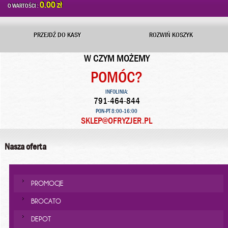
0.00 zł
O WARTOŚCI :
PRZEJDŹ DO KASY
ROZWIŃ KOSZYK
W CZYM MOŻEMY
POMÓC?
INFOLINIA:
791-464-844
PON-PT 8:00-16:00
SKLEP@OFRYZJER.PL
Nasza oferta
PROMOCJE
BROCATO
DEPOT