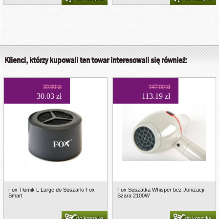
Klienci, którzy kupowali ten towar interesowali się również:
39.00 zł
147.00 zł
30.03 zł
113.19 zł
Fox Tłumik L Large do Suszarki Fox
Fox Suszatka Whisper bez Jonizacji
Smart
Szara 2100W
do koszyka
do koszyka