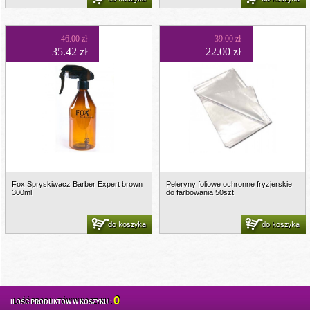
46.00 zł
39.00 zł
35.42 zł
22.00 zł
Fox Spryskiwacz Barber Expert brown
Peleryny foliowe ochronne fryzjerskie
300ml
do farbowania 50szt
do koszyka
do koszyka
0
ILOŚĆ PRODUKTÓW W KOSZYKU :