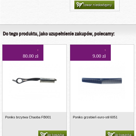
towar niedostępny
Do tego produktu, jako uzupełnienie zakupów, polecamy:
80.00 zł
9.00 zł
Poniks brzytwa Chaoba FB001
Poniks grzebień euro-stil 6051
do koszyka
do koszyka