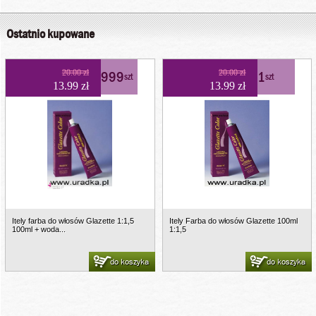
Ostatnio kupowane
20.00 zł
999
20.00 zł
1
szt
szt
13.99 zł
13.99 zł
Itely farba do włosów Glazette 1:1,5
Itely Farba do włosów Glazette 100ml
100ml + woda...
1:1,5
do koszyka
do koszyka