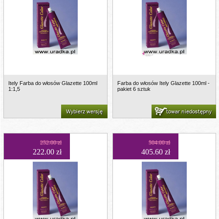
Itely Farba do włosów Glazette 100ml
Farba do włosów Itely Glazette 100ml -
1:1,5
pakiet 6 sztuk
Wybierz wersję
towar niedostępny
252.00 zł
504.00 zł
222.00 zł
405.60 zł