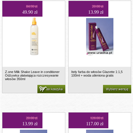
84.90 zł
20.00 zł
49.90 zł
13.99 zł
Z.one Milk Shake Leave in conditioner
Itely farba do włosów Glazette 1:1,5
Odżywka ułatwiająca rozczesywanie
100ml + woda utleniona gratis
włosów 350ml
do koszyka
Wybierz wersję
20.00 zł
126.00 zł
13.99 zł
117.00 zł