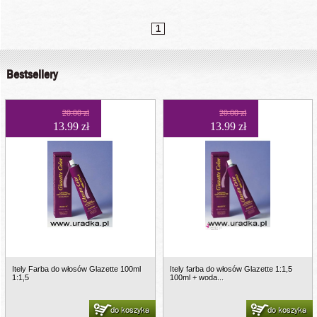
1
Bestsellery
20.00 zł
20.00 zł
13.99 zł
13.99 zł
Itely Farba do włosów Glazette 100ml
Itely farba do włosów Glazette 1:1,5
1:1,5
100ml + woda...
do koszyka
do koszyka