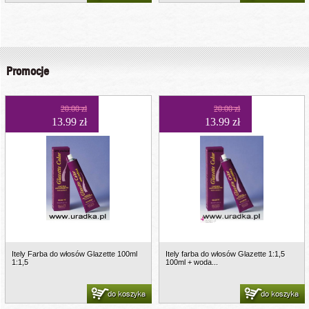
Promocje
20.00 zł
20.00 zł
13.99 zł
13.99 zł
Itely Farba do włosów Glazette 100ml
Itely farba do włosów Glazette 1:1,5
1:1,5
100ml + woda...
do koszyka
do koszyka