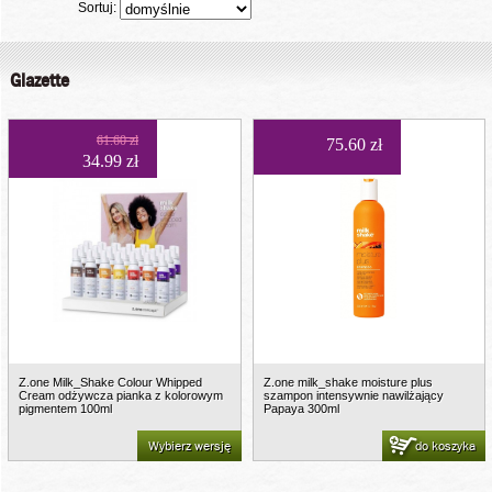
Sortuj:
Glazette
61.60 zł
75.60 zł
34.99 zł
Z.one Milk_Shake Colour Whipped
Z.one milk_shake moisture plus
Cream odżywcza pianka z kolorowym
szampon intensywnie nawilżający
pigmentem 100ml
Papaya 300ml
Wybierz wersję
do koszyka