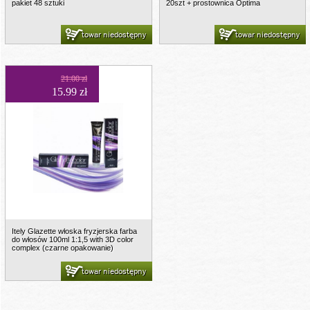
pakiet 48 sztuki
20szt + prostownica Optima
towar niedostępny
towar niedostępny
21.00 zł
15.99 zł
Itely Glazette włoska fryzjerska farba
do włosów 100ml 1:1,5 with 3D color
complex (czarne opakowanie)
towar niedostępny