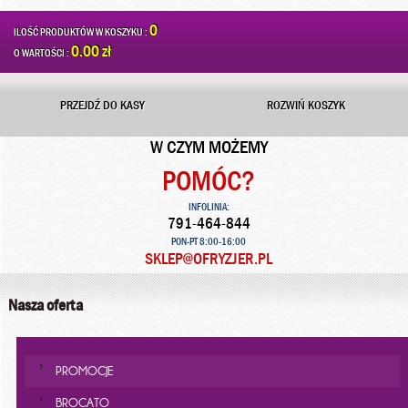
0
ILOŚĆ PRODUKTÓW W KOSZYKU :
0.00 zł
O WARTOŚCI :
PRZEJDŹ DO KASY
ROZWIŃ KOSZYK
W CZYM MOŻEMY
POMÓC?
INFOLINIA:
791-464-844
PON-PT 8:00-16:00
SKLEP@OFRYZJER.PL
Nasza oferta
PROMOCJE
BROCATO