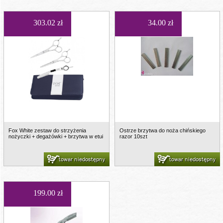
303.02 zł
34.00 zł
Fox White zestaw do strzyżenia
Ostrze brzytwa do noża chińskiego
nożyczki + degażówki + brzytwa w etui
razor 10szt
towar niedostępny
towar niedostępny
199.00 zł