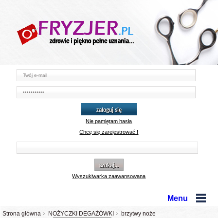
zaloguj się
Nie pamiętam hasła
Chcę się zarejestrować !
szukaj...
Wyszukiwarka zaawansowana
Menu
Strona główna
NOŻYCZKI DEGAŻÓWKI
brzytwy noże