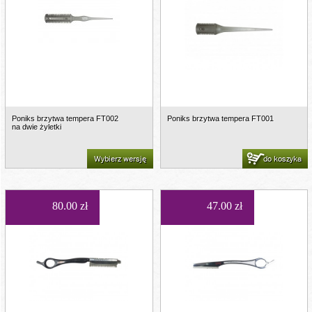
Poniks brzytwa tempera FT002
Poniks brzytwa tempera FT001
na dwie żyletki
Wybierz wersję
do koszyka
80.00 zł
47.00 zł