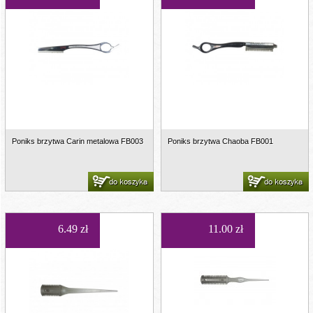
Poniks brzytwa Carin metalowa FB003
Poniks brzytwa Chaoba FB001
do koszyka
do koszyka
6.49 zł
11.00 zł