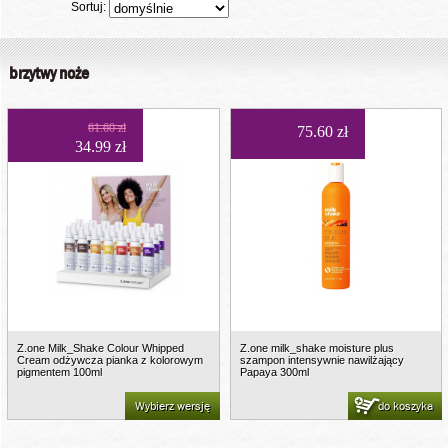
Sortuj:
brzytwy noże
61.60 zł
75.60 zł
34.99 zł
Z.one Milk_Shake Colour Whipped
Z.one milk_shake moisture plus
Cream odżywcza pianka z kolorowym
szampon intensywnie nawilżający
pigmentem 100ml
Papaya 300ml
Wybierz wersję
do koszyka