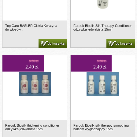
Top Care BASLER Ciekła Keratyna
Farouk Biosilk Silk Therapy Conditioner
do włosów...
odżywka jedwabista 15ml
do koszyka
do koszyka
6.50 zł
6.50 zł
2.49 zł
2.49 zł
Farouk Biosilk thickening conditioner
Farouk Biosilk silk therapy smoothing
odżywka jedwabista 15ml
balsam wygładzający 15ml