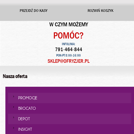
PRZEJDŹ DO KASY
ROZWIŃ KOSZYK
W CZYM MOŻEMY
POMÓC?
INFOLINIA:
791-464-844
PON-PT 8:00-16:00
SKLEP@OFRYZJER.PL
Nasza oferta
PROMOCJE
BROCATO
DEPOT
INSIGHT