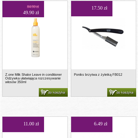
84.90 zł
17.50 zł
49.90 zł
Z.one Milk Shake Leave in conditioner
Poniks brzytwa z żyletką FB012
Odżywka ułatwiająca rozczesywanie
włosów 350ml
do koszyka
do koszyka
11.00 zł
6.49 zł