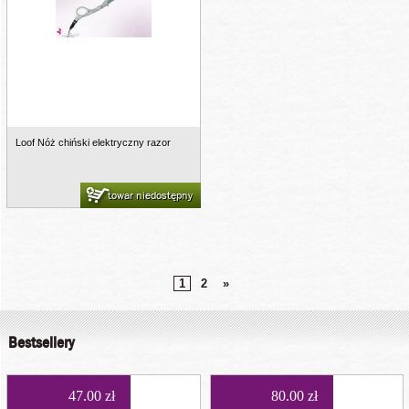
Loof Nóż chiński elektryczny razor
towar niedostępny
1
2
»
Bestsellery
47.00 zł
80.00 zł