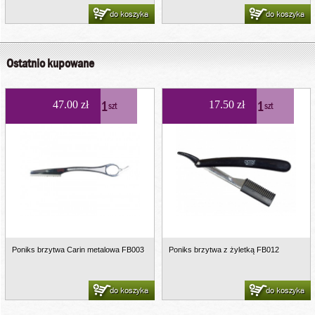
do koszyka
do koszyka
Ostatnio kupowane
1
1
47.00 zł
17.50 zł
szt
szt
Poniks brzytwa Carin metalowa FB003
Poniks brzytwa z żyletką FB012
do koszyka
do koszyka