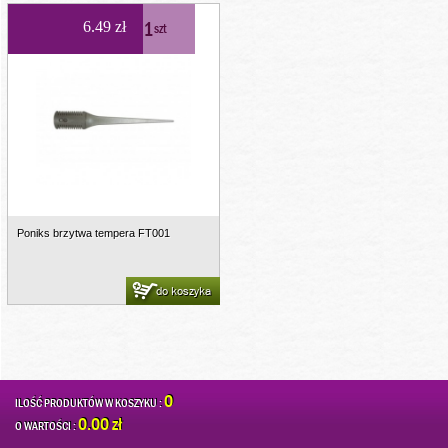
1
6.49 zł
szt
Poniks brzytwa tempera FT001
do koszyka
0
ILOŚĆ PRODUKTÓW W KOSZYKU :
0.00 zł
O WARTOŚCI :