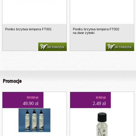
Poniks brzytwa tempera FT001
Poniks brzytwa tempera FT002
na dwie żyletki
do koszyka
do koszyka
Promocje
59.90 zł
6.50 zł
49.90 zł
2.49 zł