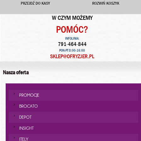
PRZEJDŹ DO KASY
ROZWIŃ KOSZYK
W CZYM MOŻEMY
POMÓC?
INFOLINIA:
791-464-844
PON-PT 8:00-16:00
SKLEP@OFRYZJER.PL
Nasza oferta
PROMOCJE
BROCATO
DEPOT
INSIGHT
ITELY