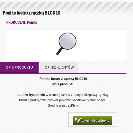
Poniks lustro z rączką BLC010
PRODUCENT: Poniks
OPIS PRODUKTU
OPINIE KLIENTÓW
Poniks lustro z rączką BLC010
Opis produktu
Lustro fryzjerskie
w ciemnej ramce z antypoślizgową rączką.
Bardzo praktyczne pozwoli pokazać klientowi fryzurę od tyłu.
Średnica lustra
23cm
towar niedostępny