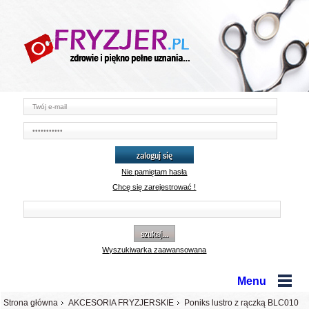
zaloguj się
Nie pamiętam hasła
Chcę się zarejestrować !
szukaj...
Wyszukiwarka zaawansowana
Menu
Strona główna
AKCESORIA FRYZJERSKIE
Poniks lustro z rączką BLC010