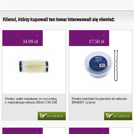
Klienci, którzy kupowali ten towar interesowali się również:
34.99 zł
17.50 zł
Poniks wałki metalowe ze szczotką
Poniks kokówki fryzjerskie do włosów
z naturalnego włosia 28mm CW 206
BKW007 czarne
do koszyka
do koszyka