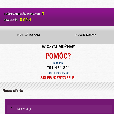
0
ILOŚĆ PRODUKTÓW W KOSZYKU :
0.00 zł
O WARTOŚCI :
PRZEJDŹ DO KASY
ROZWIŃ KOSZYK
W CZYM MOŻEMY
POMÓC?
INFOLINIA:
791-464-844
PON-PT 8:00-16:00
SKLEP@OFRYZJER.PL
Nasza oferta
PROMOCJE