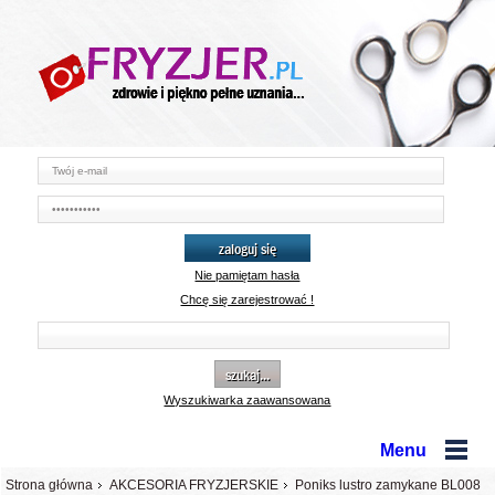
zaloguj się
Nie pamiętam hasła
Chcę się zarejestrować !
szukaj...
Wyszukiwarka zaawansowana
Menu
Strona główna
AKCESORIA FRYZJERSKIE
Poniks lustro zamykane BL008