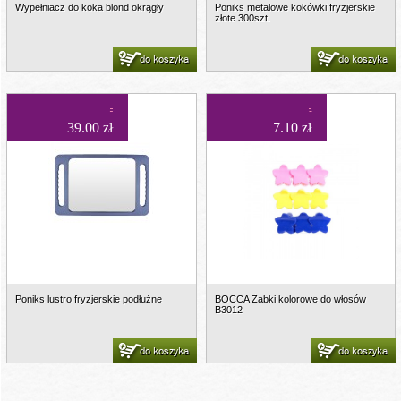
Wypełniacz do koka blond okrągły
Poniks metalowe kokówki fryzjerskie
złote 300szt.
do koszyka
do koszyka
39.00 zł
7.10 zł
Poniks lustro fryzjerskie podłużne
BOCCA Żabki kolorowe do włosów
B3012
do koszyka
do koszyka