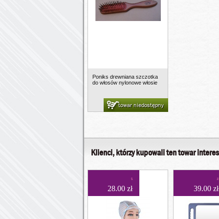
Poniks drewniana szczotka
do włosów nylonowe włosie
towar niedostępny
Klienci, którzy kupowali ten towar interes
28.00 zł
39.00 zł