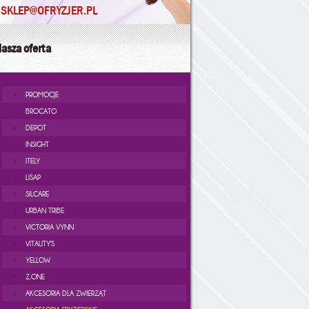
SKLEP@OFRYZJER.PL
asza oferta
PROMOCJE
BROCATO
DEPOT
INSIGHT
ITELY
LISAP
SILCARE
URBAN TRIBE
VICTORIA VYNN
VITALITY'S
YELLOW
Z.ONE
AKCESORIA DLA ZWIERZĄT