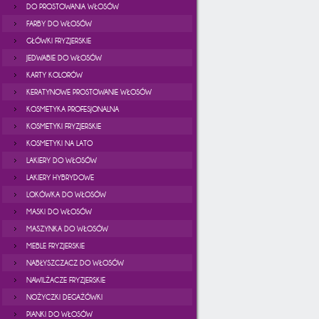
DO PROSTOWANIA WŁOSÓW
FARBY DO WŁOSÓW
GŁÓWKI FRYZJERSKIE
JEDWABIE DO WŁOSÓW
KARTY KOLORÓW
KERATYNOWE PROSTOWANIE WŁOSÓW
KOSMETYKA PROFESJONALNA
KOSMETYKI FRYZJERSKIE
KOSMETYKI NA LATO
LAKIERY DO WŁOSÓW
LAKIERY HYBRYDOWE
LOKÓWKA DO WŁOSÓW
MASKI DO WŁOSÓW
MASZYNKA DO WŁOSÓW
MEBLE FRYZJERSKIE
NABŁYSZCZACZ DO WŁOSÓW
NAWILŻACZE FRYZJERSKIE
NOŻYCZKI DEGAŻÓWKI
PIANKI DO WŁOSÓW