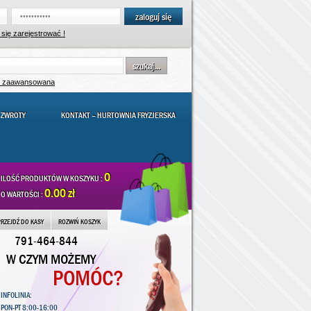
zaloguj się
się zarejestrować !
szukaj...
a zaawansowana
 ZWROTY
KONTAKT – HURTOWNIA FRYZJERSKA
0
ILOŚĆ PRODUKTÓW W KOSZYKU :
0.00 zł
O WARTOŚCI :
PRZEJDŹ DO KASY
ROZWIŃ KOSZYK
791-464-844
W CZYM MOŻEMY
POMÓC?
INFOLINIA:
PON-PT 8:00-16:00