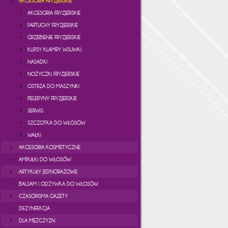
AKCESORIA FRYZJERSKIE
AKCESORIA FRYZJERSKIE
FARTUCHY FRYZJERSKIE
GRZEBIENIE FRYZJERSKIE
KLIPSY KLAMRY WSUWKI
NASADKI
NOŻYCZKI FRYZJERSKIE
OSTRZA DO MASZYNKI
PELERYNY FRYZJERSKIE
SERWIS
SZCZOTKA DO WŁOSÓW
WAŁKI
AKCESORIA KOSMETYCZNE
AMPUŁKI DO WŁOSÓW
ARTYKUŁY JEDNORAZOWE
BALSAM I ODŻYWKA DO WŁOSÓW
CZASOPISMA GAZETY
DEZYNFEKCJA
DLA MĘŻCZYZN