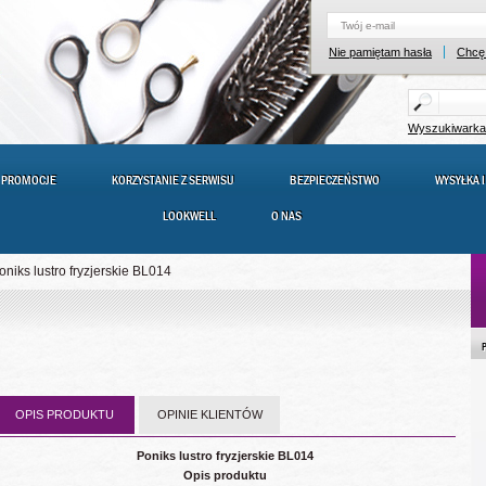
Nie pamiętam hasła
Chcę 
Wyszukiwark
PROMOCJE
KORZYSTANIE Z SERWISU
BEZPIECZEŃSTWO
WYSYŁKA I
LOOKWELL
O NAS
oniks lustro fryzjerskie BL014
OPIS PRODUKTU
OPINIE KLIENTÓW
Poniks lustro fryzjerskie BL014
Opis produktu