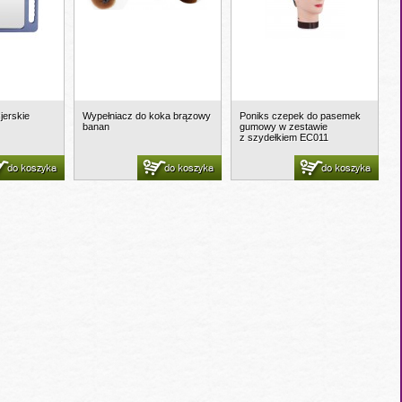
zjerskie
Wypełniacz do koka brązowy
Poniks czepek do pasemek
banan
gumowy w zestawie
z szydełkiem EC011
do koszyka
do koszyka
do koszyka