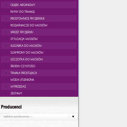
OLEJEK ARGANOWY
PŁYNY DO TRWAŁEJ
PROSTOWNICE FRYZJERSKIE
ROZJAŚNIACZE DO WŁOSÓW
SPRZĘT FRYZJERSKI
STYLIZACJA WŁOSÓW
SUSZARKA DO WŁOSÓW
SZAMPONY DO WŁOSÓW
SZCZOTKA DO WŁOSÓW
ŚRODKI CZYSTOŚCI
TRWAŁA PROSTUJĄCA
WODA UTLENIONA
WYPRZEDAŻ
ZESTAWY
Producenci
wybierz producenta ...