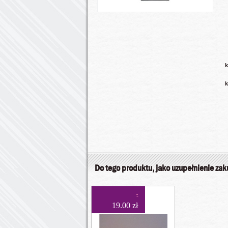
k
k
Do tego produktu, jako uzupełnienie za
19.00 zł