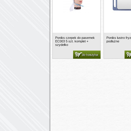
Poniks czepek do pasemek
Poniks lustro fry
EC003 5 szt. komplet +
podłużne
szydełko
do koszyka