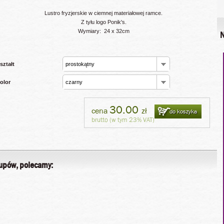
Lustro fryzjerskie w ciemnej materiałowej ramce.
Z tyłu logo Ponik's.
Wymiary: 24 x 32cm
N
ształt
prostokątny
olor
czarny
30.00
cena
zł
do koszyka
brutto (w tym 23% VAT)
kupów, polecamy: