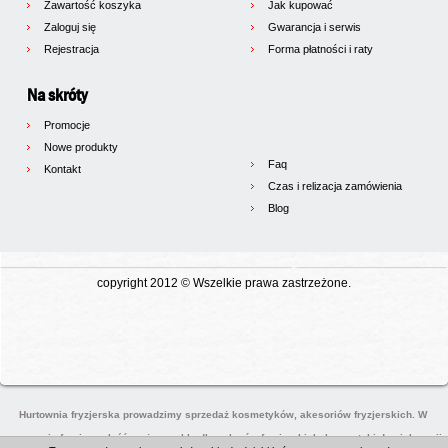
Zawartość koszyka
Jak kupować
Zaloguj się
Gwarancja i serwis
Rejestracja
Forma płatności i raty
Na skróty
Promocje
Nowe produkty
Faq
Kontakt
Czas i relizacja zamówienia
Blog
copyright 2012 © Wszelkie prawa zastrzeżone.
Hurtownia fryzjerska prowadzimy sprzedaż kosmetyków, akesoriów fryzjerskich. W
naszej ofercie znaleźć można meble dla salonów fryzjerskich, kosmetyki do pielęgnaji