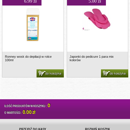
6.99 zł
5.00 zł
Ronney wosk do depilacji w rolce
Japonki do pedicure 1 para mix
100ml
kolorów
do koszyka
do koszyka
0
ILOŚĆ PRODUKTÓW W KOSZYKU :
0.00 zł
O WARTOŚCI :
PRZEJDŹ DO KASY
ROZWIŃ KOSZYK