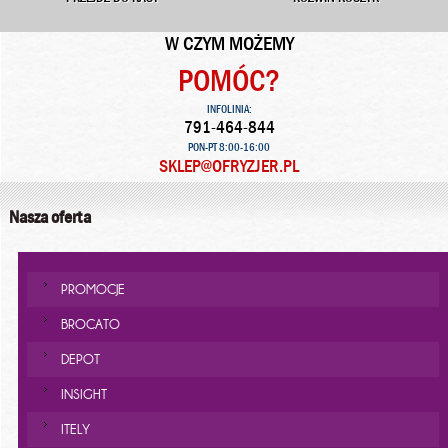
W CZYM MOŻEMY
POMÓC?
INFOLINIA:
791-464-844
PON-PT 8:00-16:00
SKLEP@OFRYZJER.PL
Nasza oferta
PROMOCJE
BROCATO
DEPOT
INSIGHT
ITELY