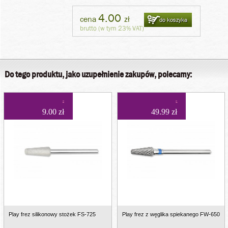
4.00
cena
zł
do koszyka
brutto (w tym 23% VAT)
Do tego produktu, jako uzupełnienie zakupów, polecamy:
9.00 zł
49.99 zł
Play frez silikonowy stożek FS-725
Play frez z węglika spiekanego FW-650