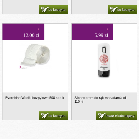
do koszyka
do koszyka
12.00 zł
5.99 zł
Evershine Waciki bezpyłowe 500 sztuk
Silcare krem do rąk macadamia oil
110ml
do koszyka
towar niedostępny