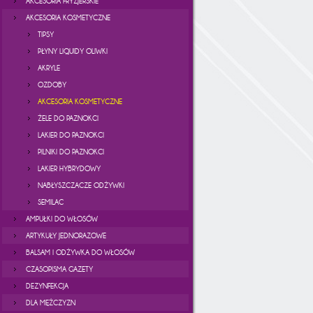
AKCESORIA FRYZJERSKIE
AKCESORIA KOSMETYCZNE
TIPSY
PŁYNY LIQUIDY OLIWKI
AKRYLE
OZDOBY
AKCESORIA KOSMETYCZNE
ŻELE DO PAZNOKCI
LAKIER DO PAZNOKCI
PILNIKI DO PAZNOKCI
LAKIER HYBRYDOWY
NABŁYSZCZACZE ODŻYWKI
SEMILAC
AMPUŁKI DO WŁOSÓW
ARTYKUŁY JEDNORAZOWE
BALSAM I ODŻYWKA DO WŁOSÓW
CZASOPISMA GAZETY
DEZYNFEKCJA
DLA MĘŻCZYZN