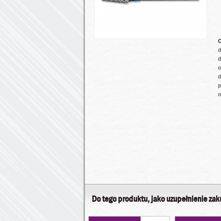
d
d
o
d
p
o
Do tego produktu, jako uzupełnienie za