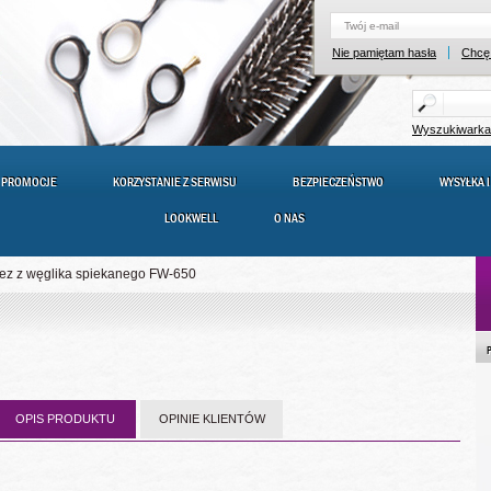
Nie pamiętam hasła
Chcę 
Wyszukiwark
PROMOCJE
KORZYSTANIE Z SERWISU
BEZPIECZEŃSTWO
WYSYŁKA I
LOOKWELL
O NAS
rez z węglika spiekanego FW-650
OPIS PRODUKTU
OPINIE KLIENTÓW