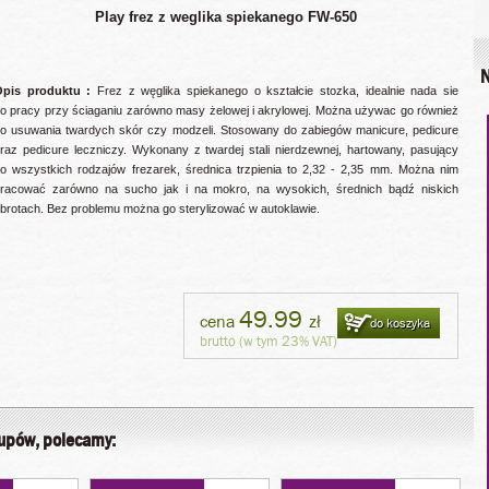
Play frez z weglika spiekanego FW-650
N
Opis produktu :
Frez z węglika spiekanego o kształcie stozka, idealnie nada sie
o pracy przy ściaganiu zarówno masy żelowej i akrylowej. Można używac go również
o usuwania twardych skór czy modzeli. Stosowany do zabiegów manicure, pedicure
raz pedicure leczniczy. Wykonany z twardej stali nierdzewnej, hartowany, pasujący
o wszystkich rodzajów frezarek, średnica trzpienia to 2,32 - 2,35 mm. Można nim
racować zarówno na sucho jak i na mokro, na wysokich, średnich bądź niskich
brotach. Bez problemu można go sterylizować w autoklawie.
49.99
cena
zł
do koszyka
brutto (w tym 23% VAT)
kupów, polecamy: