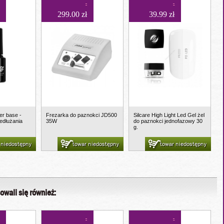
299.00 zł
39.99 zł
der base -
Frezarka do paznokci JD500
Silcare High Light Led Gel żel
edłużania
35W
do paznokci jednofazowy 30
g.
 niedostępny
towar niedostępny
towar niedostępny
owali się również: