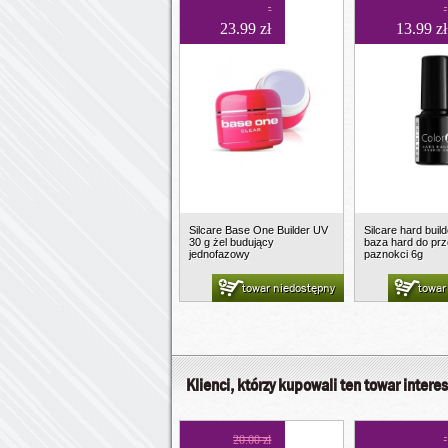
23.99 zł
13.99 zł
Silcare Base One Builder UV
Silcare hard buil
30 g żel budujący
baza hard do prz
jednofazowy
paznokci 6g
towar niedostępny
towar
Klienci, którzy kupowali ten towar interes
20.00 zł