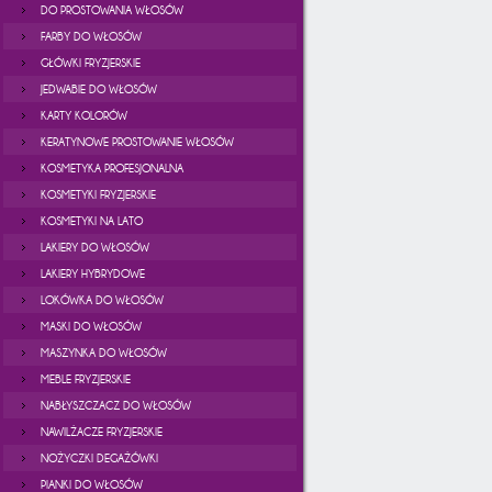
DO PROSTOWANIA WŁOSÓW
FARBY DO WŁOSÓW
GŁÓWKI FRYZJERSKIE
JEDWABIE DO WŁOSÓW
KARTY KOLORÓW
KERATYNOWE PROSTOWANIE WŁOSÓW
KOSMETYKA PROFESJONALNA
KOSMETYKI FRYZJERSKIE
KOSMETYKI NA LATO
LAKIERY DO WŁOSÓW
LAKIERY HYBRYDOWE
LOKÓWKA DO WŁOSÓW
MASKI DO WŁOSÓW
MASZYNKA DO WŁOSÓW
MEBLE FRYZJERSKIE
NABŁYSZCZACZ DO WŁOSÓW
NAWILŻACZE FRYZJERSKIE
NOŻYCZKI DEGAŻÓWKI
PIANKI DO WŁOSÓW