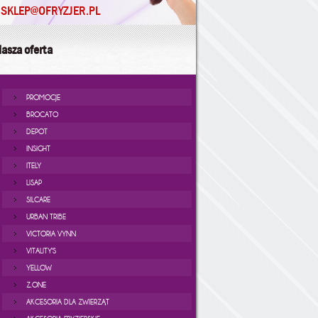
SKLEP@OFRYZJER.PL
asza oferta
PROMOCJE
BROCATO
DEPOT
INSIGHT
ITELY
LISAP
SILCARE
URBAN TRIBE
VICTORIA VYNN
VITALITY'S
YELLOW
Z.ONE
AKCESORIA DLA ZWIERZĄT