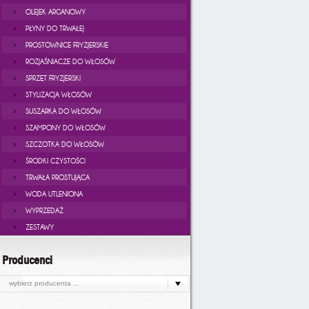
OLEJEK ARGANOWY
PŁYNY DO TRWAŁEJ
PROSTOWNICE FRYZJERSKIE
ROZJAŚNIACZE DO WŁOSÓW
SPRZĘT FRYZJERSKI
STYLIZACJA WŁOSÓW
SUSZARKA DO WŁOSÓW
SZAMPONY DO WŁOSÓW
SZCZOTKA DO WŁOSÓW
ŚRODKI CZYSTOŚCI
TRWAŁA PROSTUJĄCA
WODA UTLENIONA
WYPRZEDAŻ
ZESTAWY
Producenci
wybierz producenta ...