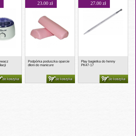
23.00 zł
27.00 zł
ewacz
Podpórka poduszka oparcie
Play bagietka do henny
acji
dłoni do manicure
PK47-17
do koszyka
do koszyka
do koszyka