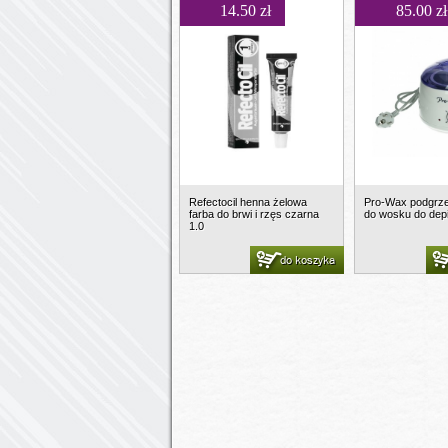
14.50 zł
85.00 zł
Refectocil henna żelowa
Pro-Wax podgrz
farba do brwi i rzęs czarna
do wosku do depil
1.0
do koszyka