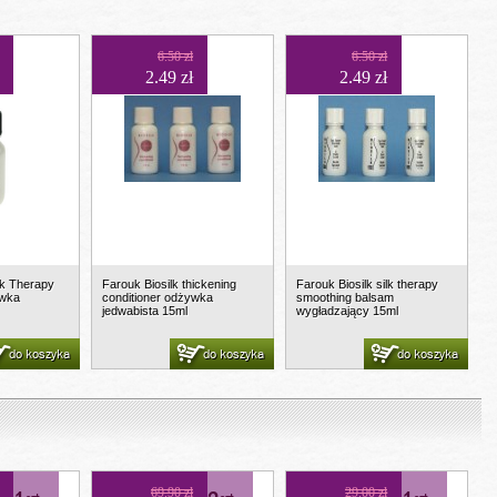
6.50 zł
6.50 zł
2.49 zł
2.49 zł
ilk Therapy
Farouk Biosilk thickening
Farouk Biosilk silk therapy
ywka
conditioner odżywka
smoothing balsam
jedwabista 15ml
wygładzający 15ml
do koszyka
do koszyka
do koszyka
69.90 zł
29.00 zł