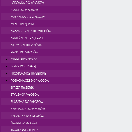
LOKÓWKA DO WŁOSÓW
MASKI DO WŁOSÓW
MASZYNKA DO WŁOSÓW
MEBLE FRYZJERSKIE
NABŁYSZCZACZ DO WŁOSÓW
NAWILŻACZE FRYZJERSKIE
NOŻYCZKI DEGAŻÓWKI
PIANKI DO WŁOSÓW
OLEJEK ARGANOWY
PŁYNY DO TRWAŁEJ
PROSTOWNICE FRYZJERSKIE
ROZJAŚNIACZE DO WŁOSÓW
SPRZĘT FRYZJERSKI
STYLIZACJA WŁOSÓW
SUSZARKA DO WŁOSÓW
SZAMPONY DO WŁOSÓW
SZCZOTKA DO WŁOSÓW
ŚRODKI CZYSTOŚCI
TRWAŁA PROSTUJĄCA