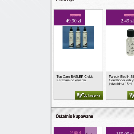
59.90 zł
6.50 zł
49.90 zł
2.49 zł
Top Care BASLER Ciekła
Farouk Biosilk S
Keratyna do włosów...
Conditioner odż
jedwabista 15ml
do koszyka
Ostatnio kupowane
26.00 zł
150.00 zł