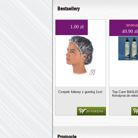
Bestsellery
59.90 zł
1.00 zł
49.90 zł
Czepek foliowy z gumką 1szt
Top Care BASLE
Keratyna do włos
do koszyka
Promocje