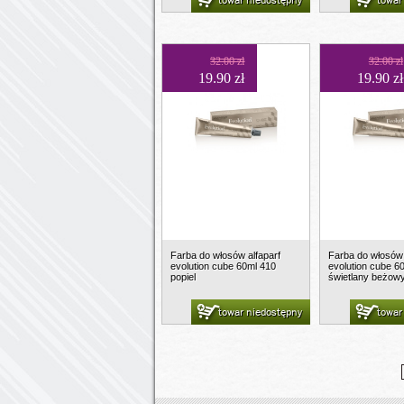
towar niedostępny
towar
32.00 zł
32.00 zł
19.90 zł
19.90 zł
Farba do włosów alfaparf
Farba do włosów 
evolution cube 60ml 410
evolution cube 6
popiel
świetlany beżowy
towar niedostępny
towar