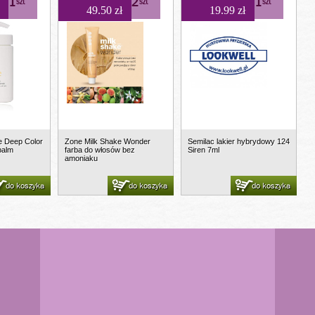
1
2
1
szt
szt
szt
49.50 zł
19.99 zł
e Deep Color
Zone Milk Shake Wonder
Semilac lakier hybrydowy 124
balm
farba do włosów bez
Siren 7ml
amoniaku
do koszyka
do koszyka
do koszyka