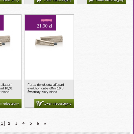
 niedostępny
towar niedostępny
towar niedostępny
32.00 zł
21.90 zł
alfaparf
Farba do włosów alfaparf
0ml 10,31
evolution cube 60ml 10,3
 blond
świetlisty złoty blond
 niedostępny
towar niedostępny
1
2
3
4
5
6
»