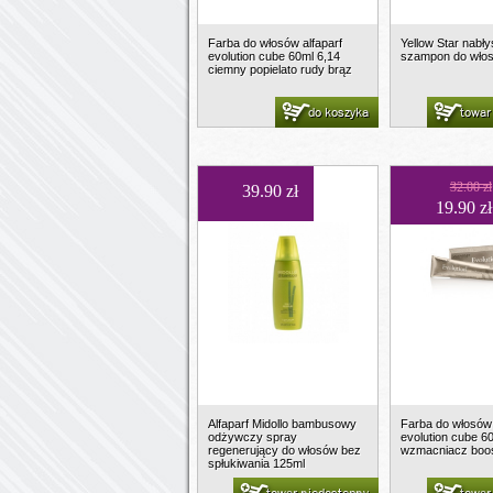
Farba do włosów alfaparf
Yellow Star nabł
evolution cube 60ml 6,14
szampon do wło
ciemny popielato rudy brąz
do koszyka
towar
32.00 zł
39.90 zł
19.90 zł
Alfaparf Midollo bambusowy
Farba do włosów 
odżywczy spray
evolution cube 
regenerujący do włosów bez
wzmacniacz boo
spłukiwania 125ml