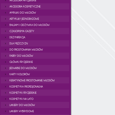
AKCESORIA FRYZJERSKIE
AKCESORIA KOSMETYCZNE
AMPUŁKI DO WŁOSÓW
ARTYKUŁY JEDNORAZOWE
BALSAM I ODŻYWKA DO WŁOSÓW
CZASOPISMA GAZETY
DEZYNFEKCJA
DLA MĘŻCZYZN
DO PROSTOWANIA WŁOSÓW
FARBY DO WŁOSÓW
GŁÓWKI FRYZJERSKIE
JEDWABIE DO WŁOSÓW
KARTY KOLORÓW
KERATYNOWE PROSTOWANIE WŁOSÓW
KOSMETYKA PROFESJONALNA
KOSMETYKI FRYZJERSKIE
KOSMETYKI NA LATO
LAKIERY DO WŁOSÓW
LAKIERY HYBRYDOWE