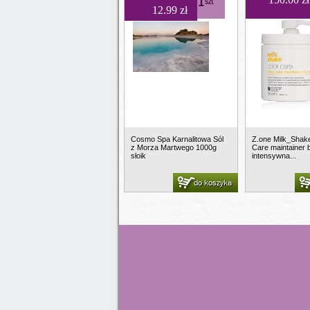
1
szt
12.99 zł
Cosmo Spa Karnalitowa Sól
Z.one Milk_Shak
z Morza Martwego 1000g
Care maintainer 
słoik
intensywna...
do koszyka