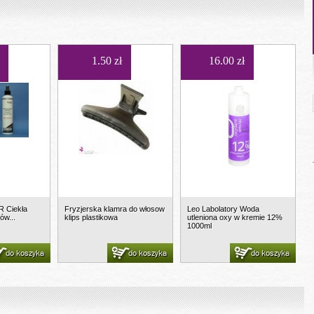
1.50 zł
16.00 zł
R Ciekła
Fryzjerska klamra do włosow
Leo Labolatory Woda
ów...
klips plastikowa
utleniona oxy w kremie 12%
1000ml
do koszyka
do koszyka
do koszyka