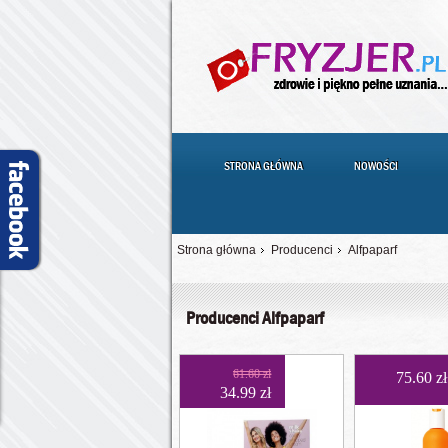
STRONA GŁÓWNA
NOWOŚCI
Strona główna
Producenci
Alfpaparf
Producenci Alfpaparf
61.60 zł
75.60 zł
34.99 zł