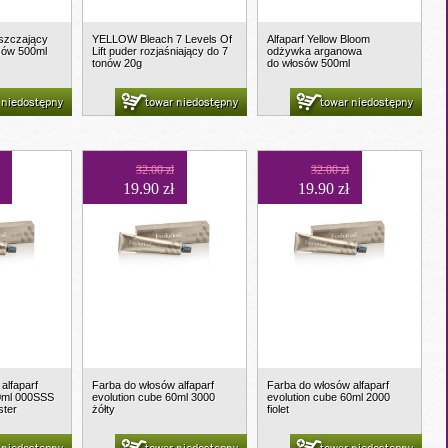
yszczający
YELLOW Bleach 7 Levels Of
Alfaparf Yellow Bloom
sów 500ml
Lift puder rozjaśniający do 7
odżywka arganowa
tonów 20g
do włosów 500ml
 niedostępny
towar niedostępny
towar niedostępny
32.00 zł
32.00 zł
19.90 zł
19.90 zł
alfaparf
Farba do włosów alfaparf
Farba do włosów alfaparf
60ml 000SSS
evolution cube 60ml 3000
evolution cube 60ml 2000
ster
żółty
fiolet