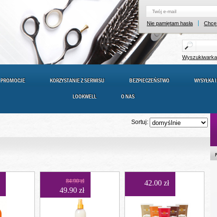
Nie pamiętam hasła
Chcę 
Wyszukiwark
PROMOCJE
KORZYSTANIE Z SERWISU
BEZPIECZEŃSTWO
WYSYŁKA I
LOOKWELL
O NAS
Sortuj:
84.90 zł
42.00 zł
49.90 zł