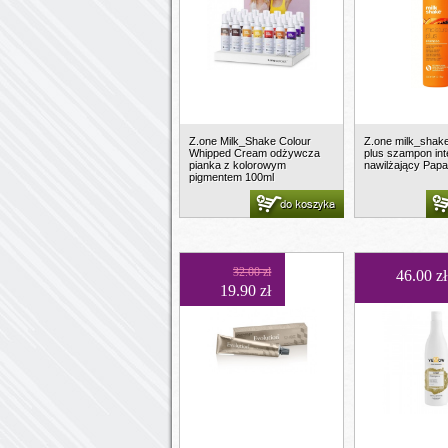
Z.one Milk_Shake Colour
Z.one milk_shak
Whipped Cream odżywcza
plus szampon in
pianka z kolorowym
nawilżający Pap
pigmentem 100ml
do koszyka
32.00 zł
46.00 zł
19.90 zł