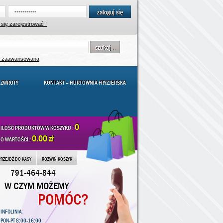
zaloguj się
się zarejestrować !
szukaj...
a zaawansowana
 ZWROTY
KONTAKT – HURTOWNIA FRYZJERSKA
0
ILOŚĆ PRODUKTÓW W KOSZYKU :
0.00 zł
O WARTOŚCI :
PRZEJDŹ DO KASY
ROZWIŃ KOSZYK
791-464-844
W CZYM MOŻEMY
POMÓC?
INFOLINIA:
PON-PT 8:00-16:00