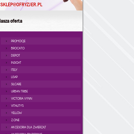
SKLEP@OFRYZJER.PL
asza oferta
PROMOCJE
BROCATO
DEPOT
INSIGHT
ITELY
LISAP
SILCARE
URBAN TRIBE
VICTORIA VYNN
VITALITY'S
YELLOW
Z.ONE
AKCESORIA DLA ZWIERZĄT