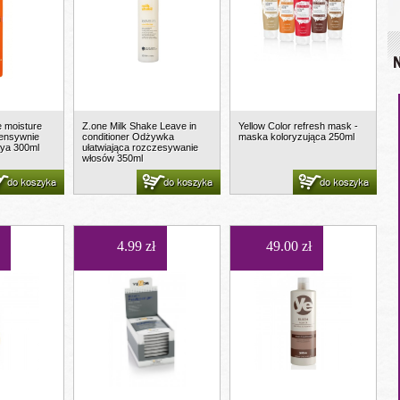
N
e moisture
Z.one Milk Shake Leave in
Yellow Color refresh mask -
tensywnie
conditioner Odżywka
maska koloryzująca 250ml
aya 300ml
ułatwiająca rozczesywanie
włosów 350ml
do koszyka
do koszyka
do koszyka
4.99 zł
49.00 zł