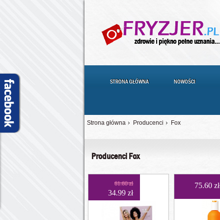
STRONA GŁÓWNA
NOWOŚCI
Strona główna
Producenci
Fox
Producenci Fox
61.60 zł
75.60 zł
34.99 zł