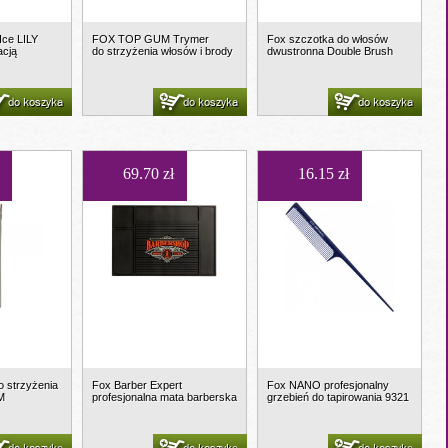
Ice LILY
FOX TOP GUM Trymer
Fox szczotka do włosów
acją
do strzyżenia włosów i brody
dwustronna Double Brush
do koszyka
do koszyka
do koszyka
69.70 zł
16.15 zł
 strzyżenia
Fox Barber Expert
Fox NANO profesjonalny
M
profesjonalna mata barberska
grzebień do tapirowania 9321