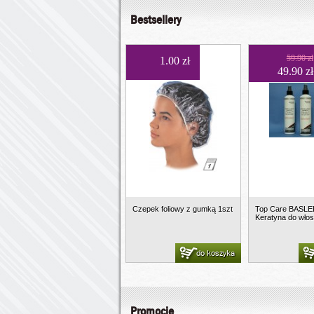
Bestsellery
59.90 zł
1.00 zł
49.90 zł
Czepek foliowy z gumką 1szt
Top Care BASLE
Keratyna do włos
do koszyka
Promocje