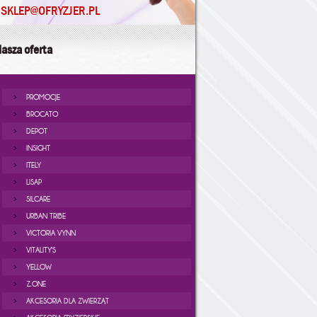
SKLEP@OFRYZJER.PL
asza oferta
PROMOCJE
BROCATO
DEPOT
INSIGHT
ITELY
LISAP
SILCARE
URBAN TRIBE
VICTORIA VYNN
VITALITY'S
YELLOW
Z.ONE
AKCESORIA DLA ZWIERZĄT