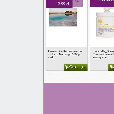
1
szt
12.99 zł
Cosmo Spa Karnalitowa Sól
Z.one Milk_Shak
z Morza Martwego 1000g
Care maintainer 
słoik
intensywna...
do koszyka