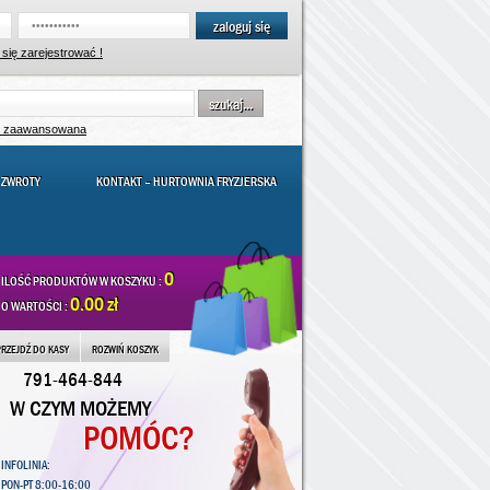
zaloguj się
się zarejestrować !
szukaj...
a zaawansowana
 ZWROTY
KONTAKT – HURTOWNIA FRYZJERSKA
0
ILOŚĆ PRODUKTÓW W KOSZYKU :
0.00 zł
O WARTOŚCI :
PRZEJDŹ DO KASY
ROZWIŃ KOSZYK
791-464-844
W CZYM MOŻEMY
POMÓC?
INFOLINIA:
PON-PT 8:00-16:00