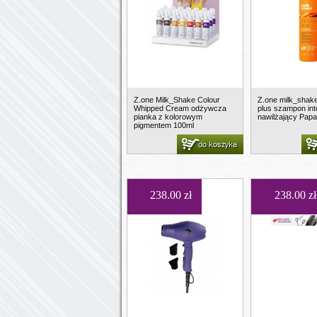
Z.one Milk_Shake Colour
Z.one milk_shak
Whipped Cream odżywcza
plus szampon in
pianka z kolorowym
nawilżający Pap
pigmentem 100ml
do koszyka
238.00 zł
238.00 zł