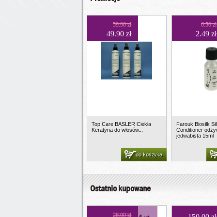
59.90 zł
6.50 zł
49.90 zł
2.49 zł
Top Care BASLER Ciekła
Farouk Biosilk S
Keratyna do włosów...
Conditioner odż
jedwabista 15ml
do koszyka
Ostatnio kupowane
26.00 zł
150.00 zł