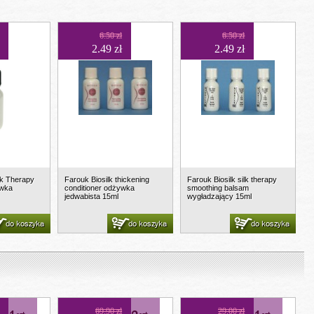
6.50 zł
6.50 zł
2.49 zł
2.49 zł
ilk Therapy
Farouk Biosilk thickening
Farouk Biosilk silk therapy
ywka
conditioner odżywka
smoothing balsam
jedwabista 15ml
wygładzający 15ml
do koszyka
do koszyka
do koszyka
69.90 zł
29.00 zł