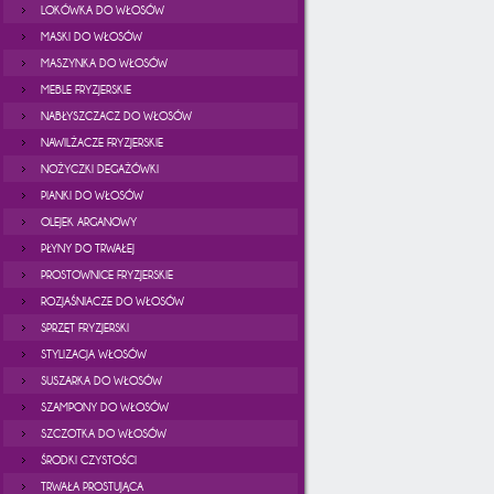
LOKÓWKA DO WŁOSÓW
MASKI DO WŁOSÓW
MASZYNKA DO WŁOSÓW
MEBLE FRYZJERSKIE
NABŁYSZCZACZ DO WŁOSÓW
NAWILŻACZE FRYZJERSKIE
NOŻYCZKI DEGAŻÓWKI
PIANKI DO WŁOSÓW
OLEJEK ARGANOWY
PŁYNY DO TRWAŁEJ
PROSTOWNICE FRYZJERSKIE
ROZJAŚNIACZE DO WŁOSÓW
SPRZĘT FRYZJERSKI
STYLIZACJA WŁOSÓW
SUSZARKA DO WŁOSÓW
SZAMPONY DO WŁOSÓW
SZCZOTKA DO WŁOSÓW
ŚRODKI CZYSTOŚCI
TRWAŁA PROSTUJĄCA