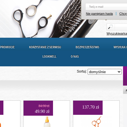
Nie pamiętam hasła
Chcę 
Wyszukiwark
PROMOCJE
KORZYSTANIE Z SERWISU
BEZPIECZEŃSTWO
WYSYŁKA I
LOOKWELL
O NAS
Sortuj:
84.90 zł
137.70 zł
49.90 zł