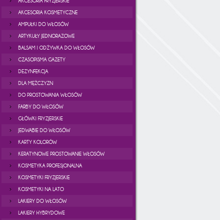
AKCESORIA FRYZJERSKIE
AKCESORIA KOSMETYCZNE
AMPUŁKI DO WŁOSÓW
ARTYKUŁY JEDNORAZOWE
BALSAM I ODŻYWKA DO WŁOSÓW
CZASOPISMA GAZETY
DEZYNFEKCJA
DLA MĘŻCZYZN
DO PROSTOWANIA WŁOSÓW
FARBY DO WŁOSÓW
GŁÓWKI FRYZJERSKIE
JEDWABIE DO WŁOSÓW
KARTY KOLORÓW
KERATYNOWE PROSTOWANIE WŁOSÓW
KOSMETYKA PROFESJONALNA
KOSMETYKI FRYZJERSKIE
KOSMETYKI NA LATO
LAKIERY DO WŁOSÓW
LAKIERY HYBRYDOWE