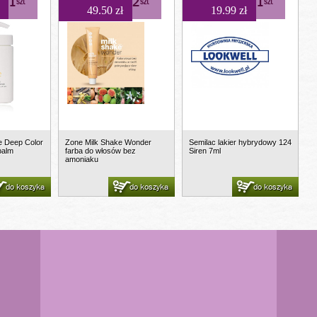
1
2
1
szt
szt
szt
49.50 zł
19.99 zł
e Deep Color
Zone Milk Shake Wonder
Semilac lakier hybrydowy 124
balm
farba do włosów bez
Siren 7ml
amoniaku
do koszyka
do koszyka
do koszyka