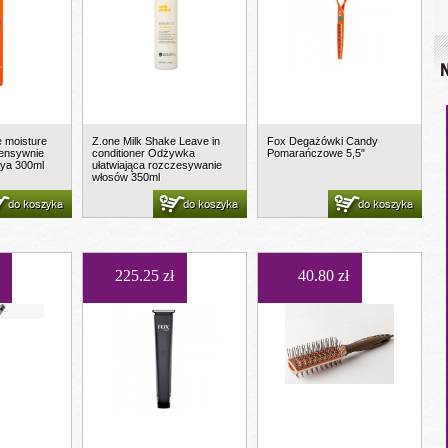
N
e moisture
Z.one Milk Shake Leave in
Fox Degażówki Candy
tensywnie
conditioner Odżywka
Pomarańczowe 5,5"
aya 300ml
ułatwiająca rozczesywanie
włosów 350ml
do koszyka
do koszyka
do koszyka
225.25 zł
40.80 zł