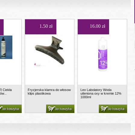
1.50 zł
16.00 zł
R Ciekła
Fryzjerska klamra do włosow
Leo Labolatory Woda
ów...
klips plastikowa
utleniona oxy w kremie 12%
1000ml
do koszyka
do koszyka
do koszyka