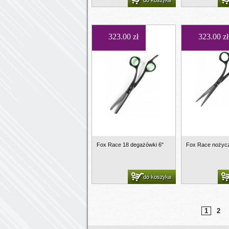
do koszyka
323.00 zł
323.00 zł
Fox Race 18 degażówki 6"
Fox Race nożycz
do koszyka
1
2