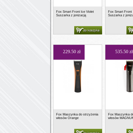
Fox Smart Front Ice Violet
Fox Smart Front 
Suszarka z jonizacją
Suszarka z joniz
do koszyka
229.50 zł
535.50 zł
Fox Maszynka do strzyżenia
Fox Maszynka do
włosów Orange
włosów MAGNU