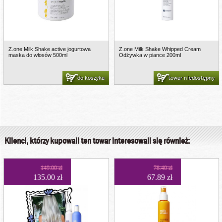
Z.one Milk Shake active jogurtowa
Z.one Milk Shake Whipped Cream
maska do włosów 500ml
Odżywka w piance 200ml
do koszyka
towar niedostępny
Klienci, którzy kupowali ten towar interesowali się również:
149.00 zł
78.40 zł
135.00 zł
67.89 zł