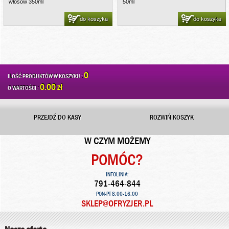
włosów 350ml
50ml
do koszyka
do koszyka
0
ILOŚĆ PRODUKTÓW W KOSZYKU :
0.00 zł
O WARTOŚCI :
PRZEJDŹ DO KASY
ROZWIŃ KOSZYK
W CZYM MOŻEMY
POMÓC?
INFOLINIA:
791-464-844
PON-PT 8:00-16:00
SKLEP@OFRYZJER.PL