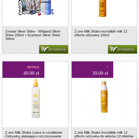
Zestaw Silver Shine - Whipped Silver
Z.one Milk Shake incredible milk 12
Shine 200ml + Szampon Silver Shine
effects odżywka 150ml
300ml
do koszyka
do koszyka
84.90 zł
49.90 zł
39.00 zł
Z.one Milk Shake Leave in conditioner
Z.one Milk Shake Incredible milk 12
Odżywka ułatwiająca rozczesywanie
effects odżywka do włosów 12 efektów