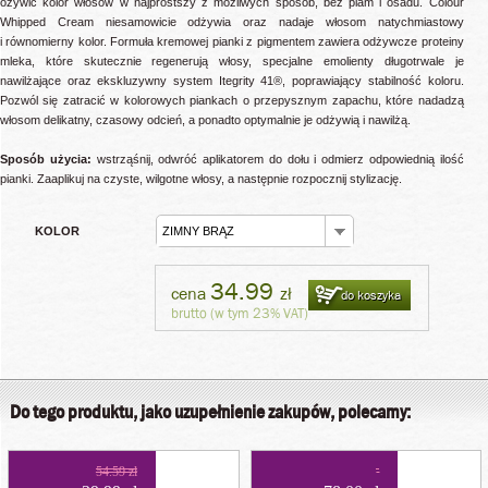
ożywić kolor włosów w najprostszy z możliwych sposób, bez plam i osadu. Colour
Whipped Cream niesamowicie odżywia oraz nadaje włosom natychmiastowy
i równomierny kolor. Formuła kremowej pianki z pigmentem zawiera odżywcze proteiny
mleka, które skutecznie regenerują włosy, specjalne emolienty długotrwale je
nawilżające oraz ekskluzywny system Itegrity 41®, poprawiający stabilność koloru.
Pozwól się zatracić w kolorowych piankach o przepysznym zapachu, które nadadzą
włosom delikatny, czasowy odcień, a ponadto optymalnie je odżywią i nawilżą.
Sposób użycia:
wstrząśnij, odwróć aplikatorem do dołu i odmierz odpowiednią ilość
pianki. Zaaplikuj na czyste, wilgotne włosy, a następnie rozpocznij stylizację.
KOLOR
ZIMNY BRĄZ
34.99
cena
zł
do koszyka
brutto (w tym 23% VAT)
Do tego produktu, jako uzupełnienie zakupów, polecamy:
54.59 zł