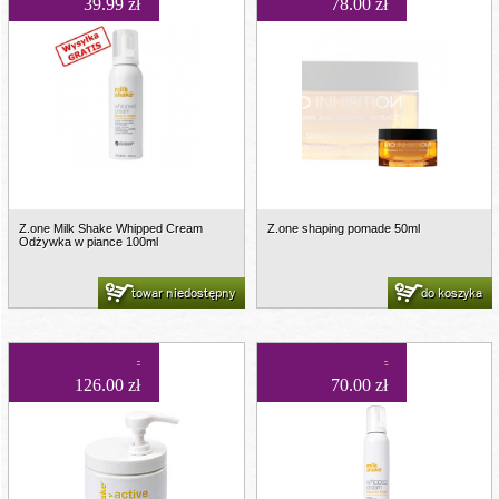
39.99 zł
78.00 zł
Z.one Milk Shake Whipped Cream
Z.one shaping pomade 50ml
Odżywka w piance 100ml
towar niedostępny
do koszyka
126.00 zł
70.00 zł