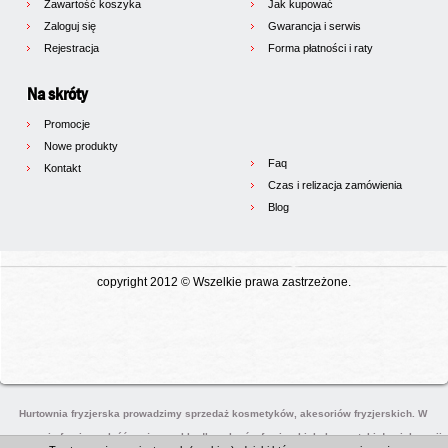
Zawartość koszyka
Jak kupować
Zaloguj się
Gwarancja i serwis
Rejestracja
Forma płatności i raty
Na skróty
Promocje
Nowe produkty
Faq
Kontakt
Czas i relizacja zamówienia
Blog
copyright 2012 © Wszelkie prawa zastrzeżone.
Hurtownia fryzjerska prowadzimy sprzedaż kosmetyków, akesoriów fryzjerskich. W
naszej ofercie znaleźć można meble dla salonów fryzjerskich, kosmetyki do pielęgnaji