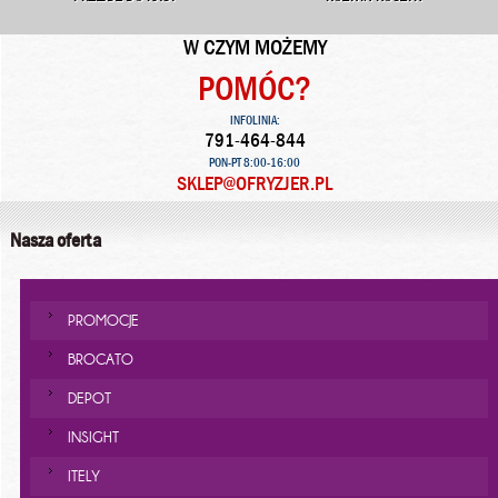
W CZYM MOŻEMY
POMÓC?
INFOLINIA:
791-464-844
PON-PT 8:00-16:00
SKLEP@OFRYZJER.PL
Nasza oferta
PROMOCJE
BROCATO
DEPOT
INSIGHT
ITELY