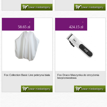
towar niedostępny
towar niedostępny
58.65 zł
424.15 zł
Fox Collection Basic Line peleryna biała
Fox Draco Maszynka do strzyżenia
bezprzewodowa
towar niedostępny
towar niedostępny