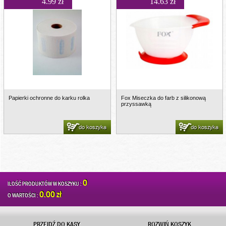
4.99 zł
14.63 zł
Papierki ochronne do karku rolka
Fox Miseczka do farb z silikonową
przyssawką
do koszyka
do koszyka
0
ILOŚĆ PRODUKTÓW W KOSZYKU :
0.00 zł
O WARTOŚCI :
PRZEJDŹ DO KASY
ROZWIŃ KOSZYK