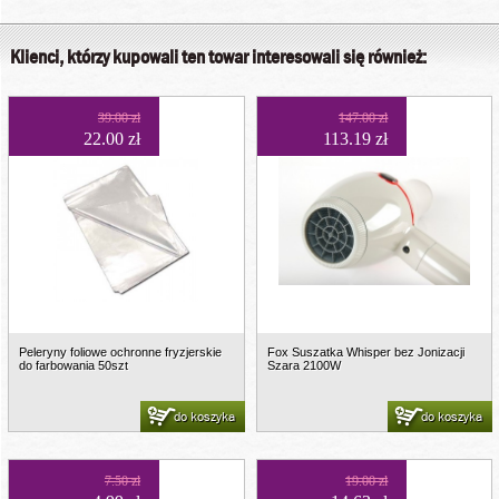
Klienci, którzy kupowali ten towar interesowali się również:
39.00 zł
147.00 zł
22.00 zł
113.19 zł
Peleryny foliowe ochronne fryzjerskie
Fox Suszatka Whisper bez Jonizacji
do farbowania 50szt
Szara 2100W
do koszyka
do koszyka
7.50 zł
19.00 zł