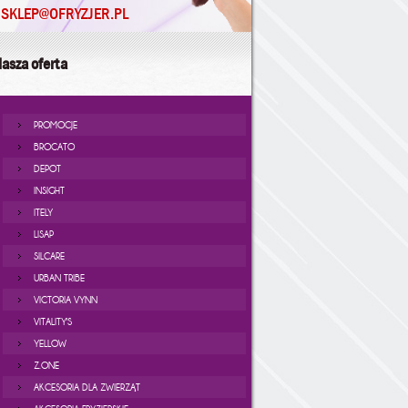
SKLEP@OFRYZJER.PL
asza oferta
PROMOCJE
BROCATO
DEPOT
INSIGHT
ITELY
LISAP
SILCARE
URBAN TRIBE
VICTORIA VYNN
VITALITY'S
YELLOW
Z.ONE
AKCESORIA DLA ZWIERZĄT