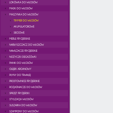
LOKÓWKA DO WŁOSÓW
MASKI DO WŁOSÓW
MASZYNKA DO WŁOSÓW
TRYMER DO WŁOSÓW
AKUMULATOROWE
SIECIOWE
MEBLE FRYZJERSKIE
NABŁYSZCZACZ DO WŁOSÓW
NAWILŻACZE FRYZJERSKIE
NOŻYCZKI DEGAŻÓWKI
PIANKI DO WŁOSÓW
OLEJEK ARGANOWY
PŁYNY DO TRWAŁEJ
PROSTOWNICE FRYZJERSKIE
ROZJAŚNIACZE DO WŁOSÓW
SPRZĘT FRYZJERSKI
STYLIZACJA WŁOSÓW
SUSZARKA DO WŁOSÓW
SZAMPONY DO WŁOSÓW