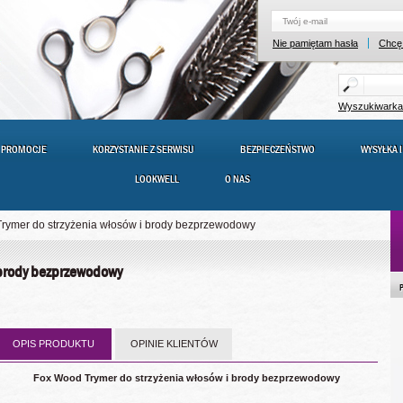
Nie pamiętam hasła
Chcę 
Wyszukiwark
PROMOCJE
KORZYSTANIE Z SERWISU
BEZPIECZEŃSTWO
WYSYŁKA I
LOOKWELL
O NAS
rymer do strzyżenia włosów i brody bezprzewodowy
 brody bezprzewodowy
OPIS PRODUKTU
OPINIE KLIENTÓW
Fox Wood Trymer do strzyżenia włosów i brody bezprzewodowy