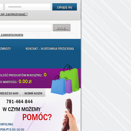
zaloguj się
się zarejestrować !
szukaj...
a zaawansowana
 ZWROTY
KONTAKT – HURTOWNIA FRYZJERSKA
0
ILOŚĆ PRODUKTÓW W KOSZYKU :
0.00 zł
O WARTOŚCI :
PRZEJDŹ DO KASY
ROZWIŃ KOSZYK
791-464-844
W CZYM MOŻEMY
POMÓC?
INFOLINIA:
PON-PT 8:00-16:00