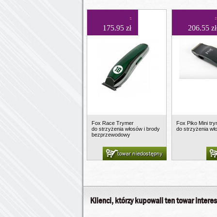
175.95 zł
206.55 zł
Fox Race Trymer
Fox Piko Mini tr
do strzyżenia włosów i brody
do strzyżenia wł
bezprzewodowy
towar niedostępny
Klienci, którzy kupowali ten towar interes