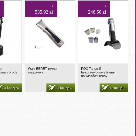
535.92 zł
246.50 zł
er
Wahl BERET trymer
FOX Tango S
osów i brody
maszynka
bezprzewodowy trymer
do włosów i brody
do koszyka
do koszyka
do koszyka