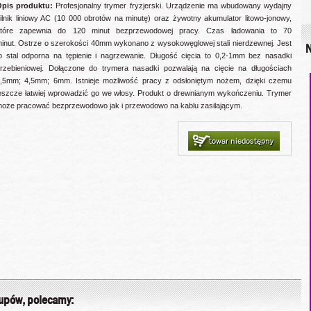
pis produktu:
Profesjonalny trymer fryzjerski. Urządzenie ma wbudowany wydajny
ilnik liniowy AC (10 000 obrotów na minutę) oraz żywotny akumulator litowo-jonowy,
które zapewnia do 120 minut bezprzewodowej pracy. Czas ładowania to 70
inut. Ostrze o szerokości 40mm wykonano z wysokowęglowej stali nierdzewnej. Jest
N
o stal odporna na tępienie i nagrzewanie. Długość cięcia to 0,2-1mm bez nasadki
rzebieniowej. Dołączone do trymera nasadki pozwalają na cięcie na długościach
,5mm; 4,5mm; 6mm. Istnieje możliwość pracy z odsłoniętym nożem, dzięki czemu
eszcze łatwiej wprowadzić go we włosy. Produkt o drewnianym wykończeniu. Trymer
oże pracować bezprzewodowo jak i przewodowo na kablu zasilającym.
towar niedostępny
kupów, polecamy: