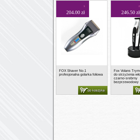
204.00 zł
246.50 zł
FOX Shaver No.1
Fox Volans Trym
profesjonalna golarka foliowa
do strzyżenia wł
czarno-srebrny
bezprzewodowy
do koszyka