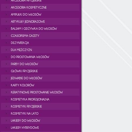
AKCESORIA FRYZJERSKIE
AKCESORIA KOSMETYCZNE
AMPUŁKI DO WŁOSÓW
ARTYKUŁY JEDNORAZOWE
BALSAM I ODŻYWKA DO WŁOSÓW
CZASOPISMA GAZETY
DEZYNFEKCJA
DLA MĘŻCZYZN
DO PROSTOWANIA WŁOSÓW
FARBY DO WŁOSÓW
GŁÓWKI FRYZJERSKIE
JEDWABIE DO WŁOSÓW
KARTY KOLORÓW
KERATYNOWE PROSTOWANIE WŁOSÓW
KOSMETYKA PROFESJONALNA
KOSMETYKI FRYZJERSKIE
KOSMETYKI NA LATO
LAKIERY DO WŁOSÓW
LAKIERY HYBRYDOWE