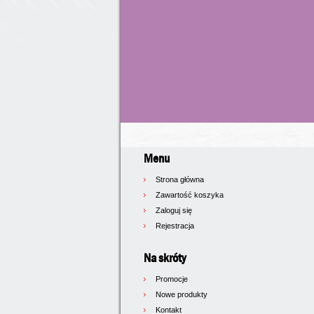
Menu
Strona główna
Zawartość koszyka
Zaloguj się
Rejestracja
Na skróty
Promocje
Nowe produkty
Kontakt