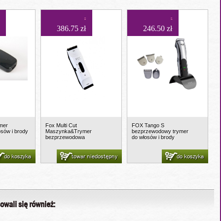
386.75 zł
246.50 zł
ymer
Fox Multi Cut
FOX Tango S
osów i brody
Maszynka&Trymer
bezprzewodowy trymer
bezprzewodowa
do włosów i brody
do koszyka
towar niedostępny
do koszyka
owali się również: