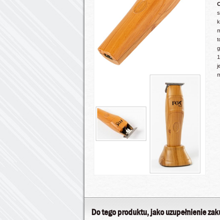
O
s
m
t
g
1
j
m
Do tego produktu, jako uzupełnienie za