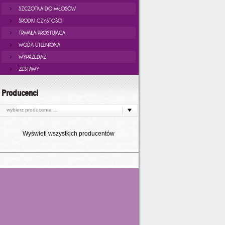
SZCZOTKA DO WŁOSÓW
ŚRODKI CZYSTOŚCI
TRWAŁA PROSTUJĄCA
WODA UTLENIONA
WYPRZEDAŻ
ZESTAWY
Producenci
wybierz producenta ...
Wyświetl wszystkich producentów