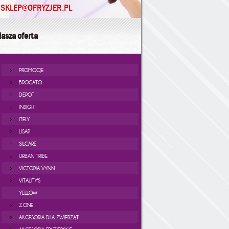
SKLEP@OFRYZJER.PL
asza oferta
PROMOCJE
BROCATO
DEPOT
INSIGHT
ITELY
LISAP
SILCARE
URBAN TRIBE
VICTORIA VYNN
VITALITY'S
YELLOW
Z.ONE
AKCESORIA DLA ZWIERZĄT