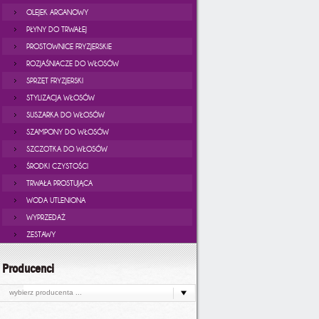
OLEJEK ARGANOWY
PŁYNY DO TRWAŁEJ
PROSTOWNICE FRYZJERSKIE
ROZJAŚNIACZE DO WŁOSÓW
SPRZĘT FRYZJERSKI
STYLIZACJA WŁOSÓW
SUSZARKA DO WŁOSÓW
SZAMPONY DO WŁOSÓW
SZCZOTKA DO WŁOSÓW
ŚRODKI CZYSTOŚCI
TRWAŁA PROSTUJĄCA
WODA UTLENIONA
WYPRZEDAŻ
ZESTAWY
Producenci
wybierz producenta ...