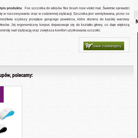
pis produktu
: Fox szczotka do włosów flex brush rose violet mat. Świetnie sprawdzi
ię w rozczesywaniu oraz w codziennej stylizacji. Szczotka jest wentylowana, przez co
możliwia szybszy przepływ gorącego powietrza, które dociera do każdej warstwy
N
łosów. Jej ergonomiczny korpus dopasowuje się do kształtu głowy, co daje większą
ontrolę nad stylizacją oraz zwiększa komfort użytkowania szczotki.
towar niedostępny
kupów, polecamy: