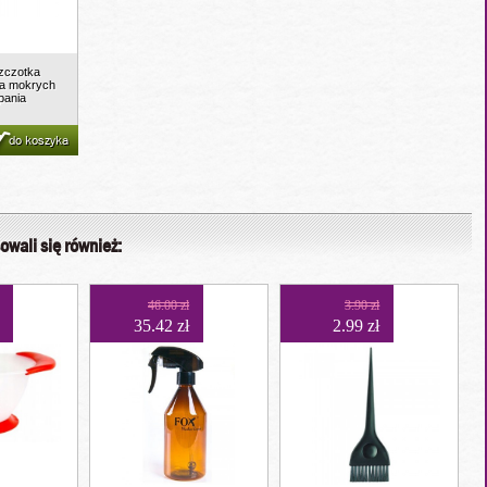
szczotka
ia mokrych
pania
do koszyka
owali się również:
46.00 zł
3.90 zł
35.42 zł
2.99 zł