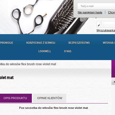
Nie pamiętam hasła
Chcę 
Wyszukiwark
PROMOCJE
KORZYSTANIE Z SERWISU
BEZPIECZEŃSTWO
WYSYŁKA I
LOOKWELL
O NAS
tka do włosów flex brush rose violet mat
iolet mat
OPIS PRODUKTU
OPINIE KLIENTÓW
Fox szczotka do włosów flex brush rose violet mat