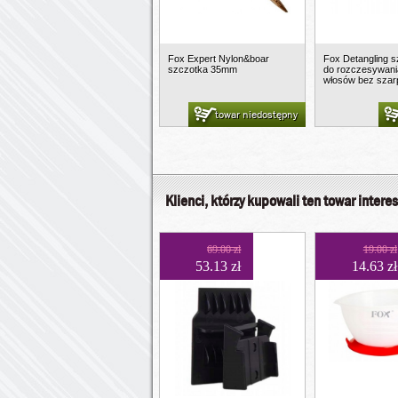
Fox Expert Nylon&boar
Fox Detangling 
szczotka 35mm
do rozczesywan
włosów bez szar
towar niedostępny
Klienci, którzy kupowali ten towar interes
69.00 zł
19.00 zł
53.13 zł
14.63 zł