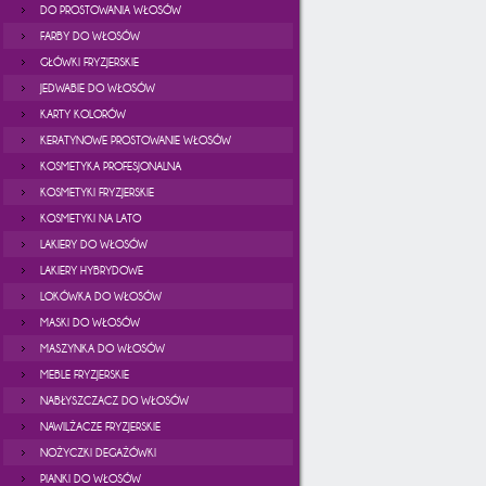
DO PROSTOWANIA WŁOSÓW
FARBY DO WŁOSÓW
GŁÓWKI FRYZJERSKIE
JEDWABIE DO WŁOSÓW
KARTY KOLORÓW
KERATYNOWE PROSTOWANIE WŁOSÓW
KOSMETYKA PROFESJONALNA
KOSMETYKI FRYZJERSKIE
KOSMETYKI NA LATO
LAKIERY DO WŁOSÓW
LAKIERY HYBRYDOWE
LOKÓWKA DO WŁOSÓW
MASKI DO WŁOSÓW
MASZYNKA DO WŁOSÓW
MEBLE FRYZJERSKIE
NABŁYSZCZACZ DO WŁOSÓW
NAWILŻACZE FRYZJERSKIE
NOŻYCZKI DEGAŻÓWKI
PIANKI DO WŁOSÓW