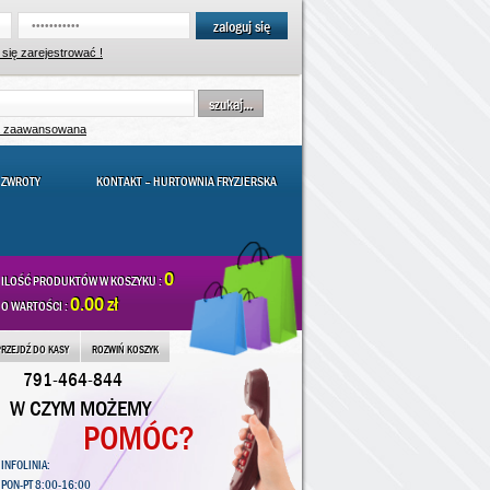
zaloguj się
się zarejestrować !
szukaj...
a zaawansowana
 ZWROTY
KONTAKT – HURTOWNIA FRYZJERSKA
0
ILOŚĆ PRODUKTÓW W KOSZYKU :
0.00 zł
O WARTOŚCI :
PRZEJDŹ DO KASY
ROZWIŃ KOSZYK
791-464-844
W CZYM MOŻEMY
POMÓC?
INFOLINIA:
PON-PT 8:00-16:00