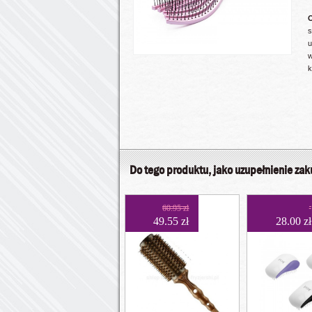
O
s
u
w
k
Do tego produktu, jako uzupełnienie za
60.95 zł
49.55 zł
28.00 zł