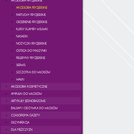
AKCESORIA FRYZJERSKIE
AKCESORIA FRYZJERSKIE
FARTUCHY FRYZJERSKIE
GRZEBIENIE FRYZJERSKIE
KLIPSY KLAMRY WSUWKI
NASADKI
NOŻYCZKI FRYZJERSKIE
OSTRZA DO MASZYNKI
PELERYNY FRYZJERSKIE
SERWIS
SZCZOTKA DO WŁOSÓW
WAŁKI
AKCESORIA KOSMETYCZNE
AMPUŁKI DO WŁOSÓW
ARTYKUŁY JEDNORAZOWE
BALSAM I ODŻYWKA DO WŁOSÓW
CZASOPISMA GAZETY
DEZYNFEKCJA
DLA MĘŻCZYZN