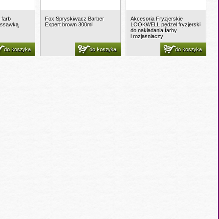
 farb
Fox Spryskiwacz Barber
Akcesoria Fryzjerskie
zyssawką
Expert brown 300ml
LOOKWELL pędzel fryzjerski
do nakładania farby
i rozjaśniaczy
do koszyka
do koszyka
do koszyka