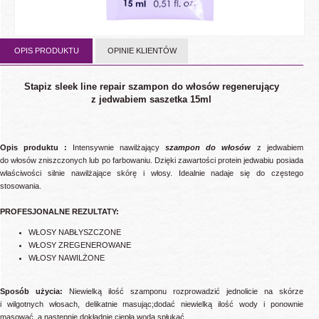
OPIS PRODUKTU
OPINIE KLIENTÓW
Stapiz sleek line repair szampon do włosów regenerujący
z jedwabiem saszetka 15ml
Opis produktu :
Intensywnie nawilżający
szampon do włosów
z jedwabiem
do włosów zniszczonych lub po farbowaniu. Dzięki zawartości protein jedwabiu posiada
właściwości silnie nawilżające skórę i włosy. Idealnie nadaje się do częstego
stosowania.
PROFESJONALNE REZULTATY:
WŁOSY NABŁYSZCZONE
WŁOSY ZREGENEROWANE
WŁOSY NAWILŻONE
Sposób użycia:
Niewielką ilość szamponu rozprowadzić jednolicie na skórze
i wilgotnych włosach, delikatnie masując;dodać niewielką ilość wody i ponownie
masować, a następnie dokładnie ciepłą wodą spłukać.