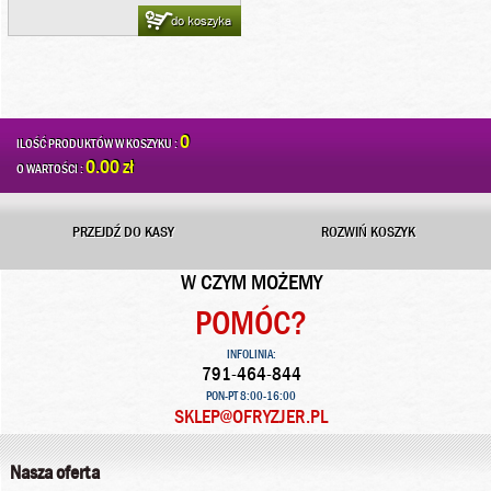
do koszyka
0
ILOŚĆ PRODUKTÓW W KOSZYKU :
0.00 zł
O WARTOŚCI :
PRZEJDŹ DO KASY
ROZWIŃ KOSZYK
W CZYM MOŻEMY
POMÓC?
INFOLINIA:
791-464-844
PON-PT 8:00-16:00
SKLEP@OFRYZJER.PL
Nasza oferta