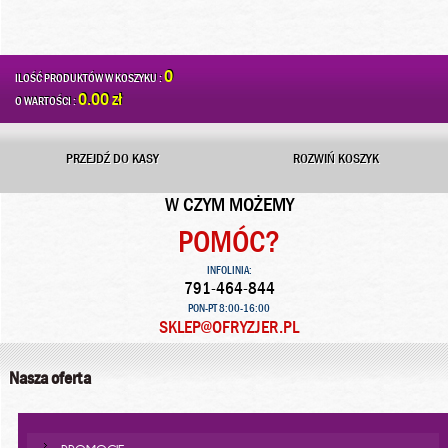
0
ILOŚĆ PRODUKTÓW W KOSZYKU :
0.00 zł
O WARTOŚCI :
PRZEJDŹ DO KASY
ROZWIŃ KOSZYK
W CZYM MOŻEMY
POMÓC?
INFOLINIA:
791-464-844
PON-PT 8:00-16:00
SKLEP@OFRYZJER.PL
Nasza oferta