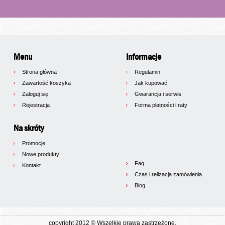
Menu
Informacje
Strona główna
Regulamin
Zawartość koszyka
Jak kupować
Zaloguj się
Gwarancja i serwis
Rejestracja
Forma płatności i raty
Na skróty
Promocje
Nowe produkty
Faq
Kontakt
Czas i relizacja zamówienia
Blog
copyright 2012 © Wszelkie prawa zastrzeżone.