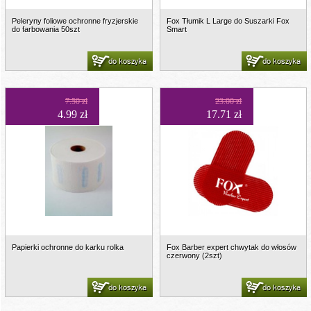
Peleryny foliowe ochronne fryzjerskie
Fox Tłumik L Large do Suszarki Fox
do farbowania 50szt
Smart
do koszyka
do koszyka
7.50 zł
23.00 zł
4.99 zł
17.71 zł
Papierki ochronne do karku rolka
Fox Barber expert chwytak do włosów
czerwony (2szt)
do koszyka
do koszyka