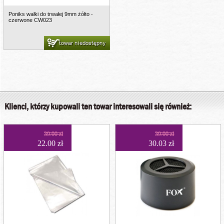
Poniks wałki do trwałej 9mm żółto -
czerwone CW023
towar niedostępny
Klienci, którzy kupowali ten towar interesowali się również:
39.00 zł
39.00 zł
22.00 zł
30.03 zł