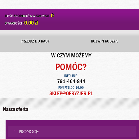
0
ILOŚĆ PRODUKTÓW W KOSZYKU :
0.00 zł
O WARTOŚCI :
PRZEJDŹ DO KASY
ROZWIŃ KOSZYK
W CZYM MOŻEMY
POMÓC?
INFOLINIA:
791-464-844
PON-PT 8:00-16:00
SKLEP@OFRYZJER.PL
Nasza oferta
PROMOCJE