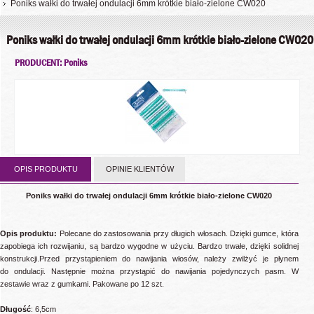
Poniks wałki do trwałej ondulacji 6mm krótkie biało-zielone CW020
Poniks wałki do trwałej ondulacji 6mm krótkie biało-zielone CW020
PRODUCENT: Poniks
OPIS PRODUKTU
OPINIE KLIENTÓW
Poniks wałki do trwałej ondulacji 6mm krótkie biało-zielone CW020
Opis produktu:
Polecane do zastosowania przy długich włosach. Dzięki gumce, która
zapobiega ich rozwijaniu, są bardzo wygodne w użyciu. Bardzo trwałe, dzięki solidnej
konstrukcji.Przed przystąpieniem do nawijania włosów, należy zwilżyć je płynem
do ondulacji. Następnie można przystąpić do nawijania pojedynczych pasm. W
zestawie wraz z gumkami. Pakowane po 12 szt.
Długość
: 6,5cm