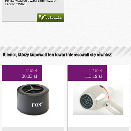
Poniks wałki do trwałej 15mm szaro -
czarne CW026
do koszyka
Klienci, którzy kupowali ten towar interesowali się również:
39.00 zł
147.00 zł
30.03 zł
113.19 zł