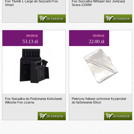
Fox Tłumik L Large do Suszarki Fox
Fox Suszatka Whisper bez Jonizacji
Smart
Szara 2100W
do koszyka
do koszyka
69.00 zł
39.00 zł
53.13 zł
22.00 zł
Fox Nasadka do Podcinania Końcówek
Peleryny foliowe ochronne fryzjerskie
Włosów Fox czarna
do farbowania 50szt
do koszyka
do koszyka