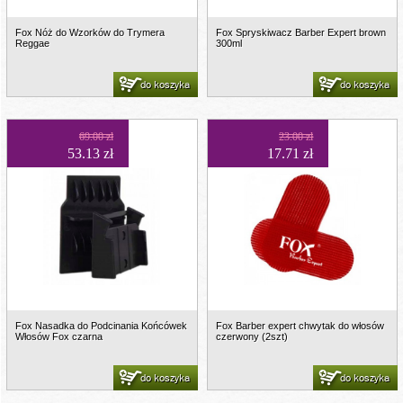
Fox Nóż do Wzorków do Trymera
Fox Spryskiwacz Barber Expert brown
Reggae
300ml
do koszyka
do koszyka
69.00 zł
23.00 zł
53.13 zł
17.71 zł
Fox Nasadka do Podcinania Końcówek
Fox Barber expert chwytak do włosów
Włosów Fox czarna
czerwony (2szt)
do koszyka
do koszyka