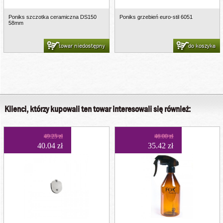
Poniks szczotka ceramiczna DS150
Poniks grzebień euro-stil 6051
58mm
towar niedostępny
do koszyka
Klienci, którzy kupowali ten towar interesowali się również:
49.25 zł
46.00 zł
40.04 zł
35.42 zł