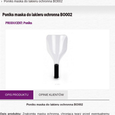
Poniks maska do lakieru ochronna BO002
Poniks maska do lakieru ochronna BO002
PRODUCENT: Poniks
OPIS PRODUKTU
OPINIE KLIENTÓW
Poniks maska do lakieru ochronna BO002
Opis produktu:
Znakomita maska ochronna, chroniąca twarz przed ewentualnemu