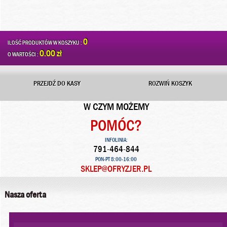
0
ILOŚĆ PRODUKTÓW W KOSZYKU :
0.00 zł
O WARTOŚCI :
PRZEJDŹ DO KASY
ROZWIŃ KOSZYK
W CZYM MOŻEMY
POMÓC?
INFOLINIA:
791-464-844
PON-PT 8:00-16:00
SKLEP@OFRYZJER.PL
Nasza oferta