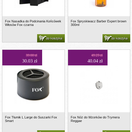
Fox Nasadka do Podcinania Końcówek
Fox Spryskiwacz Barber Expert brown
Włosów Fox czarna
300ml
do koszyka
do koszyka
39.00 zł
49.25 zł
30.03 zł
40.04 zł
Fox Tłumik L Large do Suszarki Fox
Fox Nóż do Wzorków do Trymera
Smart
Reggae