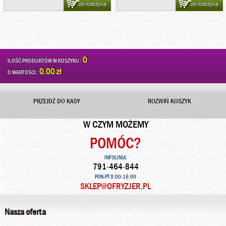
do koszyka
do koszyka
0
ILOŚĆ PRODUKTÓW W KOSZYKU :
0.00 zł
O WARTOŚCI :
PRZEJDŹ DO KASY
ROZWIŃ KOSZYK
W CZYM MOŻEMY
POMÓC?
INFOLINIA:
791-464-844
PON-PT 8:00-16:00
SKLEP@OFRYZJER.PL
Nasza oferta