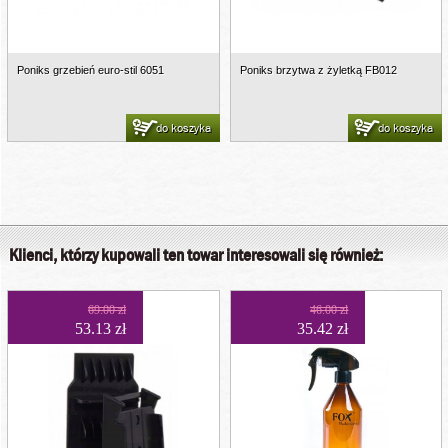
Poniks grzebień euro-stil 6051
Poniks brzytwa z żyletką FB012
do koszyka
do koszyka
Klienci, którzy kupowali ten towar interesowali się również:
69.00 zł
46.00 zł
53.13 zł
35.42 zł