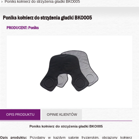
Poniks kołnierz do strzyżenia gładki BKO005
Poniks kołnierz do strzyżenia gładki BKO005
PRODUCENT: Poniks
OPIS PRODUKTU
OPINIE KLIENTÓW
Poniks kołnierz do strzyżenia gładki BKO005
Opis produktu:
Przydatny w każdym salonie fryzjerskim, obciążony kołnierz