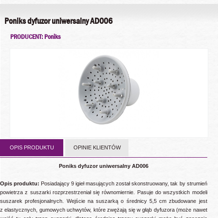
Poniks dyfuzor uniwersalny AD006
PRODUCENT: Poniks
OPIS PRODUKTU
OPINIE KLIENTÓW
Poniks dyfuzor uniwersalny AD006
Opis produktu:
Posiadający 9 igieł masujących został skonstruowany, tak by strumień
powietrza z suszarki rozprzestrzeniał się równomiernie. Pasuje do wszystkich modeli
suszarek profesjonalnych. Wejście na suszarką o średnicy 5,5 cm zbudowane jest
z elastycznych, gumowych uchwytów, które zwężają się w głąb dyfuzora (może nawet