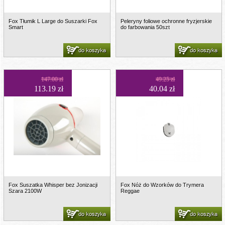
Fox Tłumik L Large do Suszarki Fox
Peleryny foliowe ochronne fryzjerskie
Smart
do farbowania 50szt
do koszyka
do koszyka
147.00 zł
49.25 zł
113.19 zł
40.04 zł
Fox Suszatka Whisper bez Jonizacji
Fox Nóż do Wzorków do Trymera
Szara 2100W
Reggae
do koszyka
do koszyka