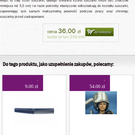
wejść tu cały trzon suszarki, dlatego średnica trzonu suszarki może być znacznie
mniejsza niż 5,5 cm) i w razie potrzeby elastycznie odkształcają do kształtu suszarki,
zapewniając tym samym maksymalną pewność podczas pracy oraz chroniąc
suszarkę przed zadrapaniami.
36.00
cena
zł
do koszyka
brutto (w tym 23% VAT)
Do tego produktu, jako uzupełnienie zakupów, polecamy:
9.00 zł
54.00 zł