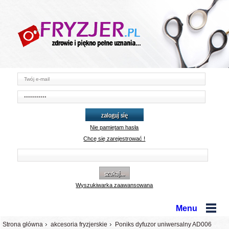
zaloguj się
Nie pamiętam hasła
Chcę się zarejestrować !
szukaj...
Wyszukiwarka zaawansowana
Menu
Strona główna
akcesoria fryzjerskie
Poniks dyfuzor uniwersalny AD006