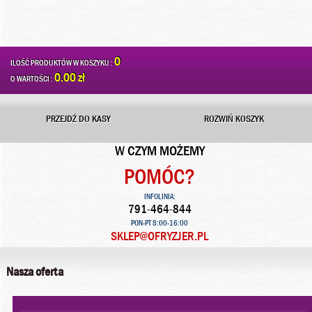
0
ILOŚĆ PRODUKTÓW W KOSZYKU :
0.00 zł
O WARTOŚCI :
PRZEJDŹ DO KASY
ROZWIŃ KOSZYK
W CZYM MOŻEMY
POMÓC?
INFOLINIA:
791-464-844
PON-PT 8:00-16:00
SKLEP@OFRYZJER.PL
Nasza oferta