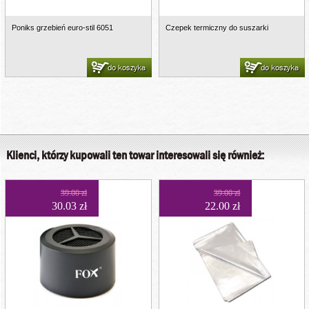
Poniks grzebień euro-stil 6051
Czepek termiczny do suszarki
do koszyka
do koszyka
Klienci, którzy kupowali ten towar interesowali się również:
39.00 zł
39.00 zł
30.03 zł
22.00 zł