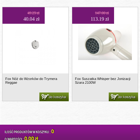
49.25 zł
147.00 zł
40.04 zł
113.19 zł
Fox Nóż do Wzorków do Trymera
Fox Suszatka Whisper bez Jonizacji
Reggae
Szara 2100W
do koszyka
do koszyka
0
ILOŚĆ PRODUKTÓW W KOSZYKU :
0.00 zł
O WARTOŚCI :