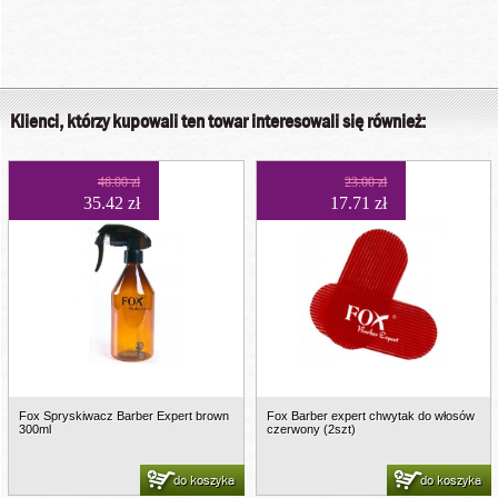
Klienci, którzy kupowali ten towar interesowali się również:
46.00 zł
23.00 zł
35.42 zł
17.71 zł
Fox Spryskiwacz Barber Expert brown
Fox Barber expert chwytak do włosów
300ml
czerwony (2szt)
do koszyka
do koszyka