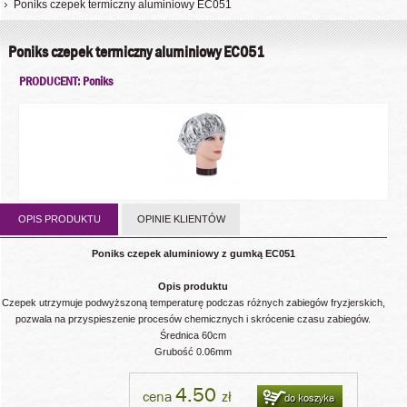
Poniks czepek termiczny aluminiowy EC051
Poniks czepek termiczny aluminiowy EC051
PRODUCENT: Poniks
OPIS PRODUKTU
OPINIE KLIENTÓW
Poniks czepek aluminiowy z gumką EC051
Opis produktu
Czepek utrzymuje podwyższoną temperaturę podczas różnych zabiegów fryzjerskich,
pozwala na przyspieszenie procesów chemicznych i skrócenie czasu zabiegów.
Średnica 60cm
Grubość 0.06mm
4.50
cena
zł
do koszyka