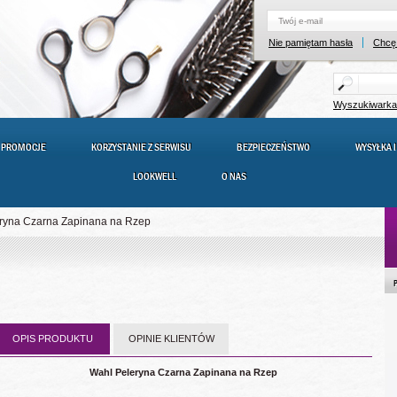
Nie pamiętam hasła
Chcę 
Wyszukiwark
PROMOCJE
KORZYSTANIE Z SERWISU
BEZPIECZEŃSTWO
WYSYŁKA I
LOOKWELL
O NAS
ryna Czarna Zapinana na Rzep
OPIS PRODUKTU
OPINIE KLIENTÓW
Wahl Peleryna Czarna Zapinana na Rzep