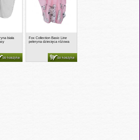
yna biała
Fox Collection Basic Line
asy
peleryna dziecięca różowa
do koszyka
do koszyka