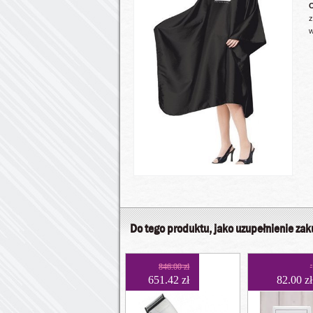
O
z
w
Do tego produktu, jako uzupełnienie za
846.00 zł
651.42 zł
82.00 zł