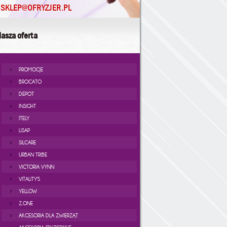
SKLEP@OFRYZJER.PL
asza oferta
PROMOCJE
BROCATO
DEPOT
INSIGHT
ITELY
LISAP
SILCARE
URBAN TRIBE
VICTORIA VYNN
VITALITY'S
YELLOW
Z.ONE
AKCESORIA DLA ZWIERZĄT