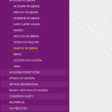
AKCESORIA FRYZJERSKIE
AKCESORIA FRYZJERSKIE
FARTUCHY FRYZJERSKIE
GRZEBIENIE FRYZJERSKIE
KLIPSY KLAMRY WSUWKI
NASADKI
NOŻYCZKI FRYZJERSKIE
OSTRZA DO MASZYNKI
PELERYNY FRYZJERSKIE
SERWIS
SZCZOTKA DO WŁOSÓW
WAŁKI
AKCESORIA KOSMETYCZNE
AMPUŁKI DO WŁOSÓW
ARTYKUŁY JEDNORAZOWE
BALSAM I ODŻYWKA DO WŁOSÓW
CZASOPISMA GAZETY
DEZYNFEKCJA
DLA MĘŻCZYZN