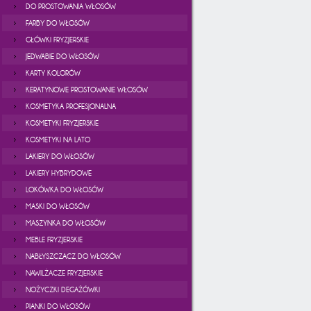
DO PROSTOWANIA WŁOSÓW
FARBY DO WŁOSÓW
GŁÓWKI FRYZJERSKIE
JEDWABIE DO WŁOSÓW
KARTY KOLORÓW
KERATYNOWE PROSTOWANIE WŁOSÓW
KOSMETYKA PROFESJONALNA
KOSMETYKI FRYZJERSKIE
KOSMETYKI NA LATO
LAKIERY DO WŁOSÓW
LAKIERY HYBRYDOWE
LOKÓWKA DO WŁOSÓW
MASKI DO WŁOSÓW
MASZYNKA DO WŁOSÓW
MEBLE FRYZJERSKIE
NABŁYSZCZACZ DO WŁOSÓW
NAWILŻACZE FRYZJERSKIE
NOŻYCZKI DEGAŻÓWKI
PIANKI DO WŁOSÓW