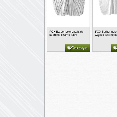
FOX Barber peleryna biała
FOX Barber peler
szerokie czarne pasy
wąskie czarne p
do koszyka