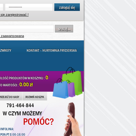
zaloguj się
się zarejestrować !
szukaj...
a zaawansowana
 ZWROTY
KONTAKT – HURTOWNIA FRYZJERSKA
0
ILOŚĆ PRODUKTÓW W KOSZYKU :
0.00 zł
O WARTOŚCI :
PRZEJDŹ DO KASY
ROZWIŃ KOSZYK
791-464-844
W CZYM MOŻEMY
POMÓC?
INFOLINIA:
PON-PT 8:00-16:00