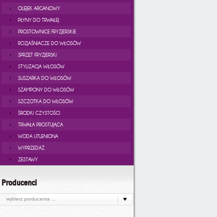
OLEJEK ARGANOWY
PŁYNY DO TRWAŁEJ
PROSTOWNICE FRYZJERSKIE
ROZJAŚNIACZE DO WŁOSÓW
SPRZĘT FRYZJERSKI
STYLIZACJA WŁOSÓW
SUSZARKA DO WŁOSÓW
SZAMPONY DO WŁOSÓW
SZCZOTKA DO WŁOSÓW
ŚRODKI CZYSTOŚCI
TRWAŁA PROSTUJĄCA
WODA UTLENIONA
WYPRZEDAŻ
ZESTAWY
Producenci
wybierz producenta ...