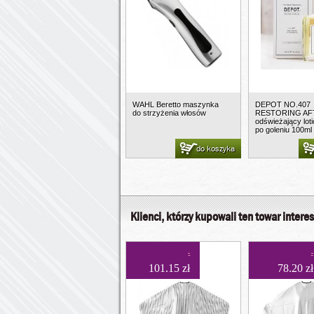
WAHL Beretto maszynka
DEPOT NO.407
do strzyżenia włosów
RESTORING AF
odświeżający lot
po goleniu 100ml
do koszyka
Klienci, którzy kupowali ten towar interes
101.15 zł
78.20 zł