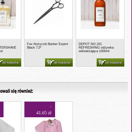
Fox Nożyczki Barber Expert
DEPOT NO.201
TERSHAVE
Black 7,0"
REFRESHING odżywka
ion
odświeżająca 1000ml
do koszyka
do koszyka
do koszyka
owali się również:
41.65 zł