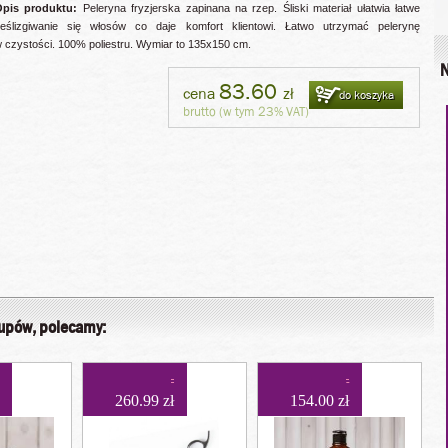
pis produktu:
Peleryna fryzjerska zapinana na rzep. Śliski materiał ułatwia łatwe
eślizgiwanie się włosów co daje komfort klientowi. Łatwo utrzymać pelerynę
 czystości. 100% poliestru. Wymiar to 135x150 cm.
N
83.60
cena
zł
do koszyka
brutto (w tym 23% VAT)
kupów, polecamy:
260.99 zł
154.00 zł