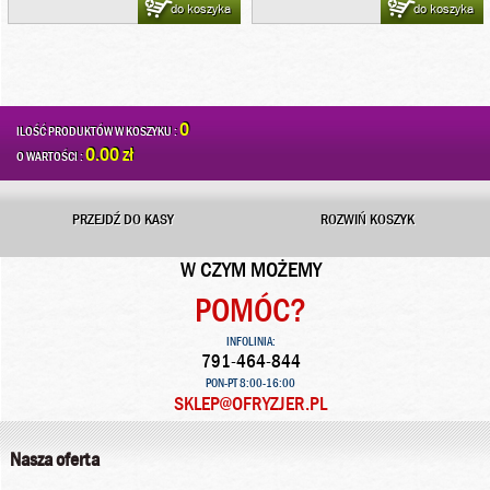
do koszyka
do koszyka
0
ILOŚĆ PRODUKTÓW W KOSZYKU :
0.00 zł
O WARTOŚCI :
PRZEJDŹ DO KASY
ROZWIŃ KOSZYK
W CZYM MOŻEMY
POMÓC?
INFOLINIA:
791-464-844
PON-PT 8:00-16:00
SKLEP@OFRYZJER.PL
Nasza oferta