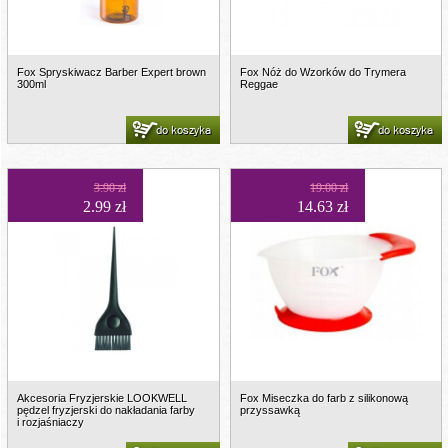
Fox Spryskiwacz Barber Expert brown
Fox Nóż do Wzorków do Trymera
300ml
Reggae
do koszyka
do koszyka
3.90 zł
19.00 zł
2.99 zł
14.63 zł
Akcesoria Fryzjerskie LOOKWELL
Fox Miseczka do farb z silikonową
pędzel fryzjerski do nakładania farby
przyssawką
i rozjaśniaczy