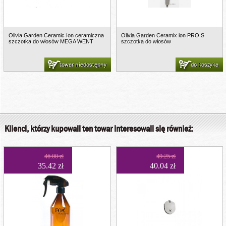
Olivia Garden Ceramic Ion ceramiczna
Olivia Garden Ceramix ion PRO S
szczotka do włosów MEGA WENT
szczotka do włosów
towar niedostępny
do koszyka
Klienci, którzy kupowali ten towar interesowali się również:
46.00 zł
49.25 zł
35.42 zł
40.04 zł