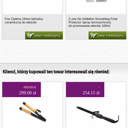
Fox Optima 19mm lokówka
Z.one No Inhibition Smoothing Final
ceramiczna do włosów
Protector Spray termoochrona
do prostowania włosów 100ml
towar niedostępny
towar niedostępny
Klienci, którzy kupowali ten towar interesowali się również:
450.00 zł
299.00 zł
254.15 zł