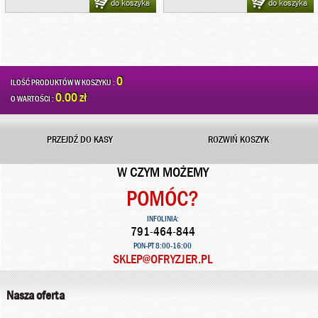
do koszyka
do koszyka
0
ILOŚĆ PRODUKTÓW W KOSZYKU :
0.00 zł
O WARTOŚCI :
PRZEJDŹ DO KASY
ROZWIŃ KOSZYK
W CZYM MOŻEMY
POMÓC?
INFOLINIA:
791-464-844
PON-PT 8:00-16:00
SKLEP@OFRYZJER.PL
Nasza oferta