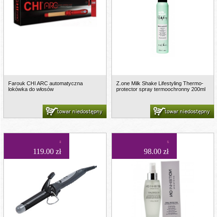
Farouk CHI ARC automatyczna
Z.one Milk Shake Lifestyling Thermo-
lokówka do włosów
protector spray termoochronny 200ml
towar niedostępny
towar niedostępny
119.00 zł
98.00 zł