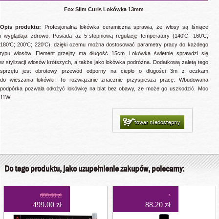
Fox Slim Curls Lokówka 13mm
Opis produktu:
Profesjonalna lokówka ceramiczna sprawia, że włosy są lśniące
i wyglądaja zdrowo. Posiada aż 5-stopniową regulację temperatury (140'C; 160'C;
180'C; 200'C; 220'C), dzięki czemu można dostosować parametry pracy do każdego
typu włosów. Element grzejny ma długość 15cm. Lokówka świetnie sprawdzi się
w stylizacji włosów krótszych, a także jako lokówka podróżna. Dodatkową zaletą tego
sprzętu jest obrotowy przewód odporny na ciepło o długości 3m z oczkam
do wieszania lokówki. To rozwiązanie znacznie przyspiesza pracę. Wbudowana
podpórka pozwala odłożyć lokówkę na blat bez obawy, że może go uszkodzić. Moc
11W.
towar niedostępny
Do tego produktu, jako uzupełnienie zakupów, polecamy:
699.00 zł
499.00 zł
88.20 zł