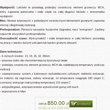
Wydajność:
Lokówki te posiadają podwójny ceramiczny element grzewczy MCH,
który zapewnia jednorodne i stałe ciepło na całej długości lokówki = ekstremalna
wydajność.
Moc:
Montaż tytanowych z podwójnymi ceramicznymi elementami grzejnymi zapewnia
mocną i długotrwałą stylizację.
Profesjonalizm:
Pierwsze narzędzie fryzjerskie Upgradea, nasz "evergreen". Zaufany
sojusznik wszystkich profesjonalistów.
Oszczędność czasu:
Wytrzymałość i stała temperatura w całej lokówce pozwalają
na pracę z bardzo dużymi sekcjami lub bardzo grubymi włosami.
Dane techniczne:
-
5 różnych średnic: 13, 19, 26, 32, 38mm
-
tytanowy bolec dla równomierniejszej dystrybucji ciepła
-
podwójny ceramiczny element grzewczy MCH dla stabilniejszej temperatury podczas
stylizacji
-
zaawansowany system z kolorowym wyświetlaczem cyfrowym: niebieski wskazuje,
że żelazko się nagrzewa; zielony wskazuje, że temperatura osiągnęła 180 stopni C;
czerwony wskazuje maksymalną temperaturę 210 stopni C
-
antypoślizgowe, antyoparzeniowe wykończenie gumą soft touch
-
wyposażona w klips
850.00
cena
zł
do koszyka
brutto (w tym 23% VAT)