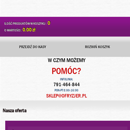
0
ILOŚĆ PRODUKTÓW W KOSZYKU :
0.00 zł
O WARTOŚCI :
PRZEJDŹ DO KASY
ROZWIŃ KOSZYK
W CZYM MOŻEMY
POMÓC?
INFOLINIA:
791-464-844
PON-PT 8:00-16:00
SKLEP@OFRYZJER.PL
Nasza oferta