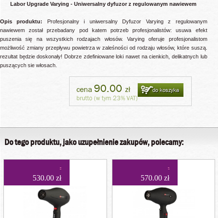
Labor Upgrade Varying - Uniwersalny dyfuzor z regulowanym nawiewem
Opis produktu:
Profesjonalny i uniwersalny Dyfuzor Varying z regulowanym
nawiewem został przebadany pod katem potrzeb profesjonalistów: usuwa efekt
puszenia się na wszystkich rodzajach włosów. Varying oferuje profesjonalistom
możliwość zmiany przepływu powietrza w zaleśności od rodzaju włosów, które suszą.
rezultat będzie doskonały! Dobrze zdefiniowane loki nawet na cienkich, delikatnych lub
puszących sie włosach.
90.00
cena
zł
do koszyka
brutto (w tym 23% VAT)
Do tego produktu, jako uzupełnienie zakupów, polecamy:
530.00 zł
570.00 zł