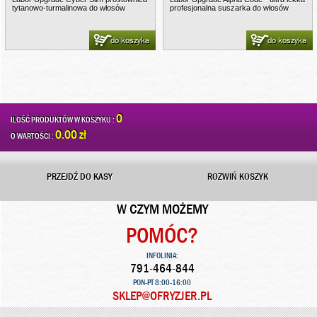
tytanowo-turmalinowa do włosów
profesjonalna suszarka do włosów
do koszyka
do koszyka
0
ILOŚĆ PRODUKTÓW W KOSZYKU :
0.00 zł
O WARTOŚCI :
PRZEJDŹ DO KASY
ROZWIŃ KOSZYK
W CZYM MOŻEMY
POMÓC?
INFOLINIA:
791-464-844
PON-PT 8:00-16:00
SKLEP@OFRYZJER.PL