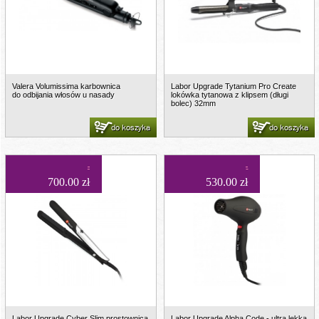
Valera Volumissima karbownica
Labor Upgrade Tytanium Pro Create
do odbijania włosów u nasady
lokówka tytanowa z klipsem (długi
bolec) 32mm
do koszyka
do koszyka
700.00 zł
530.00 zł
Labor Upgrade Cyber Slim prostownica
Labor Upgrade Alpha Code - ultra lekka