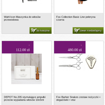
Wahl Icon Maszynka do włosów
Fox Collection Basic Line peleryna
przewodowa
czarna
do koszyka
towar niedostępny
112.00 zł
480.00 zł
DEPOT No.205 stymulujące ampułki
Fox Barber Snakes zestaw nożyczki +
przeciw wypadaniu włosów 10x5ml
degażówki + etui