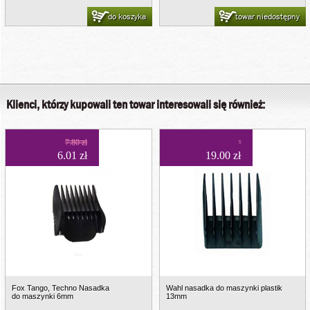
do koszyka
towar niedostępny
Klienci, którzy kupowali ten towar interesowali się również:
7.80 zł
6.01 zł
19.00 zł
Fox Tango, Techno Nasadka
Wahl nasadka do maszynki plastik
do maszynki 6mm
13mm