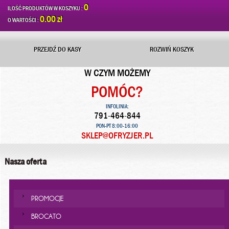
0
ILOŚĆ PRODUKTÓW W KOSZYKU :
0.00 zł
O WARTOŚCI :
PRZEJDŹ DO KASY
ROZWIŃ KOSZYK
W CZYM MOŻEMY
POMÓC?
INFOLINIA:
791-464-844
PON-PT 8:00-16:00
SKLEP@OFRYZJER.PL
Nasza oferta
PROMOCJE
BROCATO