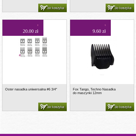
do koszyka
do koszyka
20.00 zł
9.60 zł
Oster nasadka uniwersalna #6 3/4"
Fox Tango, Techno Nasadka
do maszynki 12mm
do koszyka
do koszyka