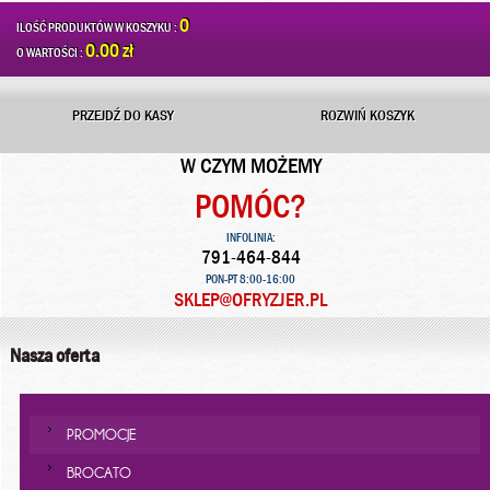
0
ILOŚĆ PRODUKTÓW W KOSZYKU :
0.00 zł
O WARTOŚCI :
PRZEJDŹ DO KASY
ROZWIŃ KOSZYK
W CZYM MOŻEMY
POMÓC?
INFOLINIA:
791-464-844
PON-PT 8:00-16:00
SKLEP@OFRYZJER.PL
Nasza oferta
PROMOCJE
BROCATO