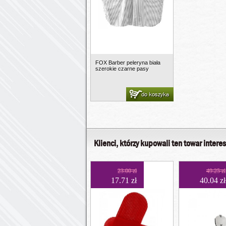
FOX Barber peleryna biała
szerokie czarne pasy
do koszyka
Klienci, którzy kupowali ten towar interes
23.00 zł
49.25 zł
17.71 zł
40.04 zł