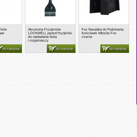
rków
Akcesoria Fryzjerskie
Fox Nasadka do Podcinania
gae
LOOKWELL pędzel fryzjerski
Końcówek Włosów Fox
do nakładania farby
czarna
i rozjaśniaczy
do koszyka
do koszyka
do koszyka