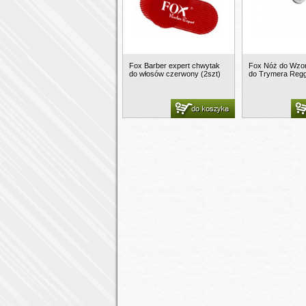
Fox Barber expert chwytak
Fox Nóż do Wzo
do włosów czerwony (2szt)
do Trymera Reg
do koszyka