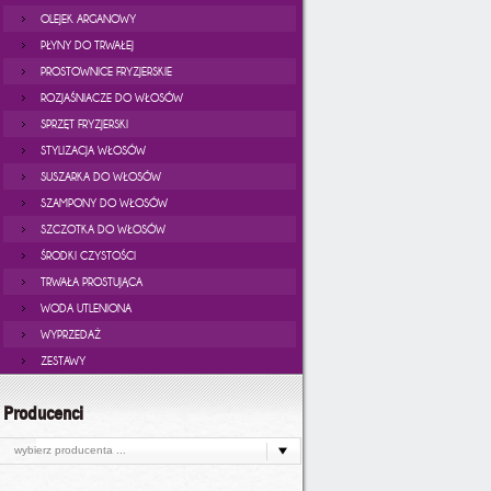
OLEJEK ARGANOWY
PŁYNY DO TRWAŁEJ
PROSTOWNICE FRYZJERSKIE
ROZJAŚNIACZE DO WŁOSÓW
SPRZĘT FRYZJERSKI
STYLIZACJA WŁOSÓW
SUSZARKA DO WŁOSÓW
SZAMPONY DO WŁOSÓW
SZCZOTKA DO WŁOSÓW
ŚRODKI CZYSTOŚCI
TRWAŁA PROSTUJĄCA
WODA UTLENIONA
WYPRZEDAŻ
ZESTAWY
Producenci
wybierz producenta ...