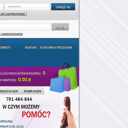
zaloguj się
się zarejestrować !
szukaj...
a zaawansowana
 ZWROTY
KONTAKT – HURTOWNIA FRYZJERSKA
0
ILOŚĆ PRODUKTÓW W KOSZYKU :
0.00 zł
O WARTOŚCI :
PRZEJDŹ DO KASY
ROZWIŃ KOSZYK
791-464-844
W CZYM MOŻEMY
POMÓC?
INFOLINIA:
PON-PT 8:00-16:00