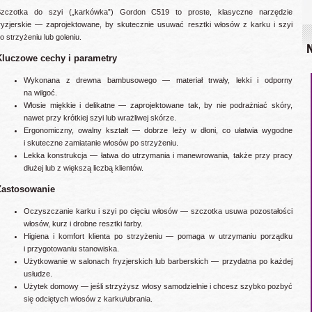
zczotka do szyi („karkówka”) Gordon C519 to proste, klasyczne narzędzie
ryzjerskie — zaprojektowane, by skutecznie usuwać resztki włosów z karku i szyi
o strzyżeniu lub goleniu.
N
Kluczowe cechy i parametry
Wykonana z drewna bambusowego — materiał trwały, lekki i odporny
na wilgoć.
Włosie miękkie i delikatne — zaprojektowane tak, by nie podrażniać skóry,
nawet przy krótkiej szyi lub wrażliwej skórze.
Ergonomiczny, owalny kształt — dobrze leży w dłoni, co ułatwia wygodne
i skuteczne zamiatanie włosów po strzyżeniu.
Lekka konstrukcja — łatwa do utrzymania i manewrowania, także przy pracy
dłużej lub z większą liczbą klientów.
Zastosowanie
Oczyszczanie karku i szyi po cięciu włosów — szczotka usuwa pozostałości
włosów, kurz i drobne resztki farby.
Higiena i komfort klienta po strzyżeniu — pomaga w utrzymaniu porządku
i przygotowaniu stanowiska.
Użytkowanie w salonach fryzjerskich lub barberskich — przydatna po każdej
usłudze.
Użytek domowy — jeśli strzyżysz włosy samodzielnie i chcesz szybko pozbyć
się odciętych włosów z karku/ubrania.