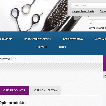
Nie pamiętam hasła
Chcę 
Wyszukiwark
PROMOCJE
KORZYSTANIE Z SERWISU
BEZPIECZEŃSTWO
WYSYŁKA I
LOOKWELL
O NAS
karkówka C519
OPIS PRODUKTU
OPINIE KLIENTÓW
Opis produktu