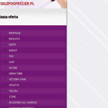
SKLEP@OFRYZJER.PL
asza oferta
PROMOCJE
BROCATO
DEPOT
INSIGHT
ITELY
LISAP
SILCARE
URBAN TRIBE
VICTORIA VYNN
VITALITY'S
YELLOW
Z.ONE
AKCESORIA DLA ZWIERZĄT