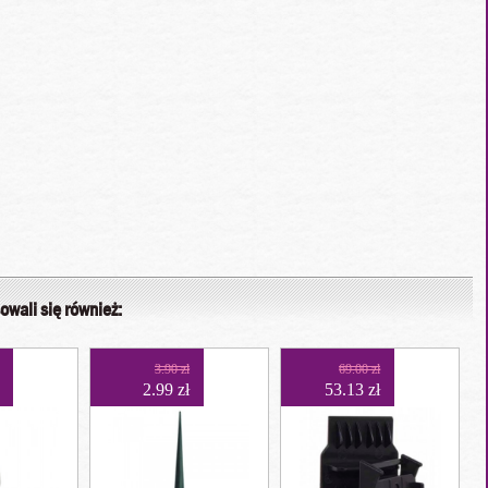
owali się również:
3.90 zł
69.00 zł
2.99 zł
53.13 zł