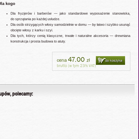
Dla kogo
Dla fryzjerów i barberów — jako standardowe wyposażenie stanowiska,
do sprzątania po każdej usłudze.
Dla osób strzygących włosy samodzielnie w domu — by łatwo i szybko usunąć
obcięte włosy z karku i szyi.
Dla tych, którzy cenią klasyczne, trwałe i naturalne akcesoria — drewniana
konstrukcja i prosta budowa to atuty.
47.00
cena
zł
do koszyka
brutto (w tym 23% VAT)
kupów, polecamy: