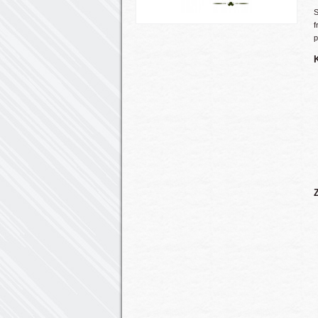
S
f
p