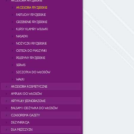
AKCESORIA FRYZJERSKIE
AKCESORIA FRYZJERSKIE
FARTUCHY FRYZJERSKIE
GRZEBIENIE FRYZJERSKIE
KLIPSY KLAMRY WSUWKI
NASADKI
NOŻYCZKI FRYZJERSKIE
OSTRZA DO MASZYNKI
PELERYNY FRYZJERSKIE
SERWIS
SZCZOTKA DO WŁOSÓW
WAŁKI
AKCESORIA KOSMETYCZNE
AMPUŁKI DO WŁOSÓW
ARTYKUŁY JEDNORAZOWE
BALSAM I ODŻYWKA DO WŁOSÓW
CZASOPISMA GAZETY
DEZYNFEKCJA
DLA MĘŻCZYZN