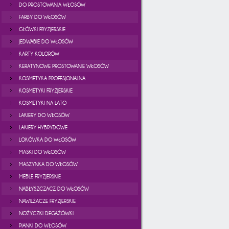
DO PROSTOWANIA WŁOSÓW
FARBY DO WŁOSÓW
GŁÓWKI FRYZJERSKIE
JEDWABIE DO WŁOSÓW
KARTY KOLORÓW
KERATYNOWE PROSTOWANIE WŁOSÓW
KOSMETYKA PROFESJONALNA
KOSMETYKI FRYZJERSKIE
KOSMETYKI NA LATO
LAKIERY DO WŁOSÓW
LAKIERY HYBRYDOWE
LOKÓWKA DO WŁOSÓW
MASKI DO WŁOSÓW
MASZYNKA DO WŁOSÓW
MEBLE FRYZJERSKIE
NABŁYSZCZACZ DO WŁOSÓW
NAWILŻACZE FRYZJERSKIE
NOŻYCZKI DEGAŻÓWKI
PIANKI DO WŁOSÓW