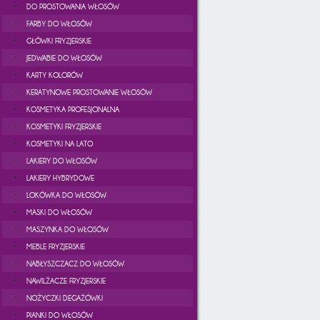
DO PROSTOWANIA WŁOSÓW
FARBY DO WŁOSÓW
GŁÓWKI FRYZJERSKIE
JEDWABIE DO WŁOSÓW
KARTY KOLORÓW
KERATYNOWE PROSTOWANIE WŁOSÓW
KOSMETYKA PROFESJONALNA
KOSMETYKI FRYZJERSKIE
KOSMETYKI NA LATO
LAKIERY DO WŁOSÓW
LAKIERY HYBRYDOWE
LOKÓWKA DO WŁOSÓW
MASKI DO WŁOSÓW
MASZYNKA DO WŁOSÓW
MEBLE FRYZJERSKIE
NABŁYSZCZACZ DO WŁOSÓW
NAWILŻACZE FRYZJERSKIE
NOŻYCZKI DEGAŻÓWKI
PIANKI DO WŁOSÓW