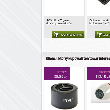
FOX LILLY Trymer
Etui na nożyczki
do strzyżenia włosów
brokatowe (na 2 
towar niedostępny
towar
Klienci, którzy kupowali ten towar interes
39.00 zł
147.00 zł
30.03 zł
113.19 zł