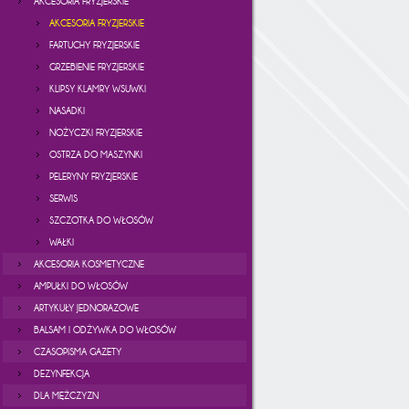
AKCESORIA FRYZJERSKIE
AKCESORIA FRYZJERSKIE
FARTUCHY FRYZJERSKIE
GRZEBIENIE FRYZJERSKIE
KLIPSY KLAMRY WSUWKI
NASADKI
NOŻYCZKI FRYZJERSKIE
OSTRZA DO MASZYNKI
PELERYNY FRYZJERSKIE
SERWIS
SZCZOTKA DO WŁOSÓW
WAŁKI
AKCESORIA KOSMETYCZNE
AMPUŁKI DO WŁOSÓW
ARTYKUŁY JEDNORAZOWE
BALSAM I ODŻYWKA DO WŁOSÓW
CZASOPISMA GAZETY
DEZYNFEKCJA
DLA MĘŻCZYZN