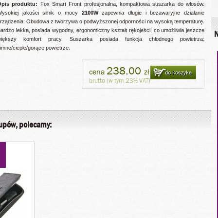
Opis produktu:
Fox Smart Front profesjonalna, kompaktowa suszarka do włosów.
ysokiej jakości silnik o mocy
2100W
zapewnia długie i bezawaryjne działanie
rządzenia. Obudowa z tworzywa o podwyższonej odporności na wysoką temperaturę.
ardzo lekka, posiada wygodny, ergonomiczny kształt rękojeści, co umożliwia jeszcze
N
większy komfort pracy. Suszarka posiada funkcja chłodnego powietrza:
imne/ciepłe/gorące powietrze.
238.00
cena
zł
do koszyka
brutto (w tym 23% VAT)
kupów, polecamy: