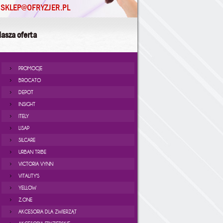
SKLEP@OFRYZJER.PL
asza oferta
PROMOCJE
BROCATO
DEPOT
INSIGHT
ITELY
LISAP
SILCARE
URBAN TRIBE
VICTORIA VYNN
VITALITY'S
YELLOW
Z.ONE
AKCESORIA DLA ZWIERZĄT