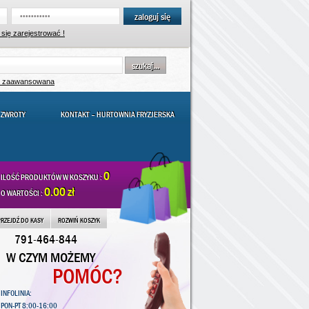
zaloguj się
się zarejestrować !
szukaj...
a zaawansowana
 ZWROTY
KONTAKT – HURTOWNIA FRYZJERSKA
0
ILOŚĆ PRODUKTÓW W KOSZYKU :
0.00 zł
O WARTOŚCI :
PRZEJDŹ DO KASY
ROZWIŃ KOSZYK
791-464-844
W CZYM MOŻEMY
POMÓC?
INFOLINIA:
PON-PT 8:00-16:00