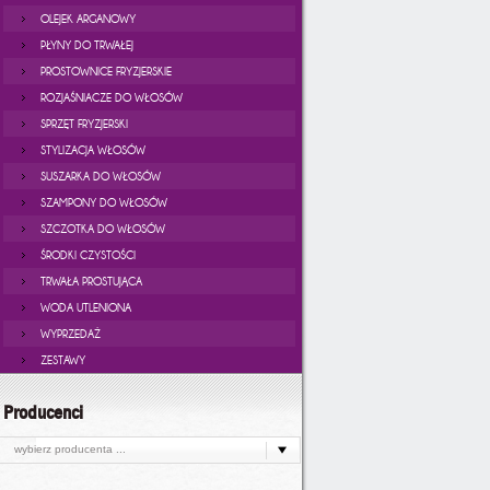
OLEJEK ARGANOWY
PŁYNY DO TRWAŁEJ
PROSTOWNICE FRYZJERSKIE
ROZJAŚNIACZE DO WŁOSÓW
SPRZĘT FRYZJERSKI
STYLIZACJA WŁOSÓW
SUSZARKA DO WŁOSÓW
SZAMPONY DO WŁOSÓW
SZCZOTKA DO WŁOSÓW
ŚRODKI CZYSTOŚCI
TRWAŁA PROSTUJĄCA
WODA UTLENIONA
WYPRZEDAŻ
ZESTAWY
Producenci
wybierz producenta ...