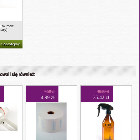
 Fox małe
pary)
 niedostępny
owali się również:
7.50 zł
46.00 zł
4.99 zł
35.42 zł