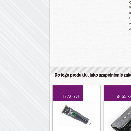
W
u
B
z
Do tego produktu, jako uzupełnienie za
177.65 zł
58.65 zł