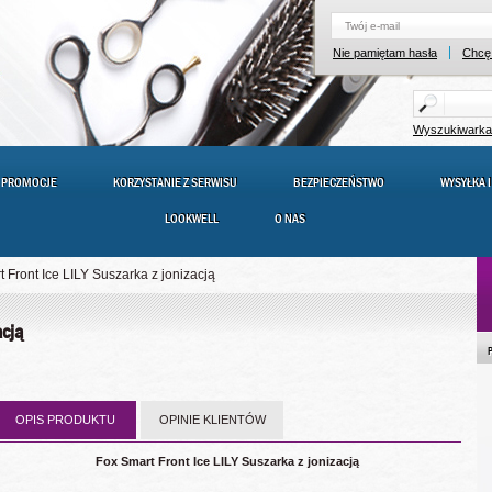
Nie pamiętam hasła
Chcę 
Wyszukiwark
PROMOCJE
KORZYSTANIE Z SERWISU
BEZPIECZEŃSTWO
WYSYŁKA I
LOOKWELL
O NAS
 Front Ice LILY Suszarka z jonizacją
acją
OPIS PRODUKTU
OPINIE KLIENTÓW
Fox Smart Front Ice LILY Suszarka z jonizacją