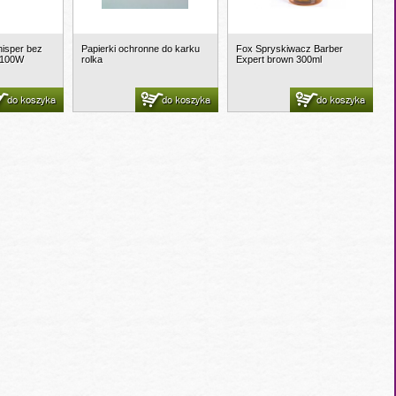
isper bez
Papierki ochronne do karku
Fox Spryskiwacz Barber
 2100W
rolka
Expert brown 300ml
do koszyka
do koszyka
do koszyka