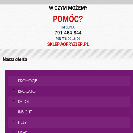
W CZYM MOŻEMY
POMÓC?
INFOLINIA:
791-464-844
PON-PT 8:00-16:00
SKLEP@OFRYZJER.PL
Nasza oferta
PROMOCJE
BROCATO
DEPOT
INSIGHT
ITELY
LISAP