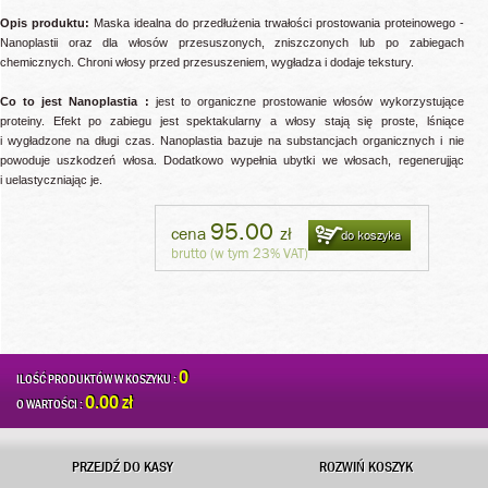
Opis produktu:
Maska idealna do przedłużenia trwałości prostowania proteinowego -
Nanoplastii oraz dla włosów przesuszonych, zniszczonych lub po zabiegach
chemicznych. Chroni włosy przed przesuszeniem, wygładza i dodaje tekstury.
Co to jest Nanoplastia :
jest to organiczne prostowanie włosów wykorzystujące
proteiny. Efekt po zabiegu jest spektakularny a włosy stają się proste, lśniące
i wygładzone na długi czas. Nanoplastia bazuje na substancjach organicznych i nie
powoduje uszkodzeń włosa. Dodatkowo wypełnia ubytki we włosach, regenerujjąc
i uelastyczniając je.
95.00
cena
zł
do koszyka
brutto (w tym 23% VAT)
0
ILOŚĆ PRODUKTÓW W KOSZYKU :
0.00 zł
O WARTOŚCI :
PRZEJDŹ DO KASY
ROZWIŃ KOSZYK