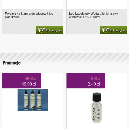
Fryzjerska klamra do włosow klips
Leo Labolatory Woda utleniona oxy
plastikowa
w kremie 12% 1000ml
do koszyka
do koszyka
Promocje
59.90 zł
6.50 zł
49.90 zł
2.49 zł