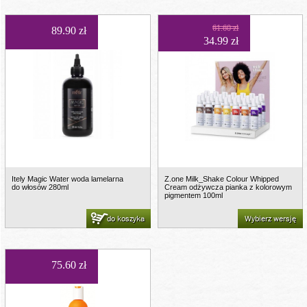
61.60 zł
89.90 zł
34.99 zł
Itely Magic Water woda lamelarna
Z.one Milk_Shake Colour Whipped
do włosów 280ml
Cream odżywcza pianka z kolorowym
pigmentem 100ml
do koszyka
Wybierz wersję
75.60 zł