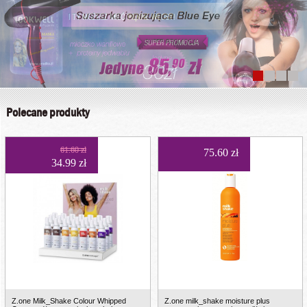
Polecane produkty
61.60 zł
75.60 zł
34.99 zł
Z.one Milk_Shake Colour Whipped
Z.one milk_shake moisture plus