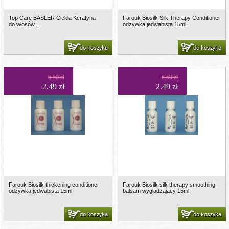
Top Care BASLER Ciekła Keratyna
Farouk Biosilk Silk Therapy Conditioner
do włosów...
odżywka jedwabista 15ml
do koszyka
do koszyka
6.50 zł
6.50 zł
2.49 zł
2.49 zł
Farouk Biosilk thickening conditioner
Farouk Biosilk silk therapy smoothing
odżywka jedwabista 15ml
balsam wygładzający 15ml
do koszyka
do koszyka