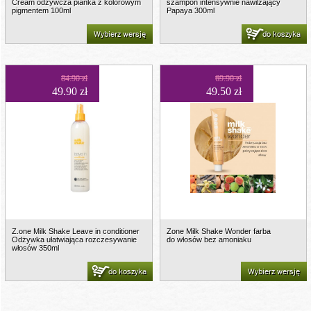
Cream odżywcza pianka z kolorowym
szampon intensywnie nawilżający
pigmentem 100ml
Papaya 300ml
Wybierz wersję
do koszyka
84.90 zł
69.90 zł
49.90 zł
49.50 zł
Z.one Milk Shake Leave in conditioner
Zone Milk Shake Wonder farba
Odżywka ułatwiająca rozczesywanie
do włosów bez amoniaku
włosów 350ml
do koszyka
Wybierz wersję