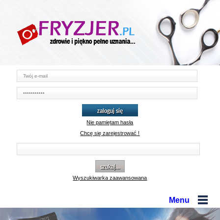
zaloguj się
Nie pamiętam hasła
Chcę się zarejestrować !
szukaj...
Wyszukiwarka zaawansowana
Menu