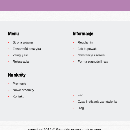
Menu
Informacje
Strona główna
Regulamin
Zawartość koszyka
Jak kupować
Zaloguj się
Gwarancja i serwis
Rejestracja
Forma płatności i raty
Na skróty
Promocje
Nowe produkty
Faq
Kontakt
Czas i relizacja zamówienia
Blog
copyright 2012 © Wszelkie prawa zastrzeżone.