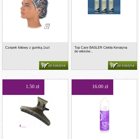
Czepek foliowy z gumką 1szt
Top Care BASLER Ciekła Keratyna
do włosów...
do koszyka
do koszyka
1.50 zł
16.00 zł