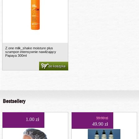
Z.one milk_shake moisture plus
szampon intensywnie nawilżający
Papaya 300ml
do koszyka
Bestsellery
59.90 zł
1.00 zł
49.90 zł