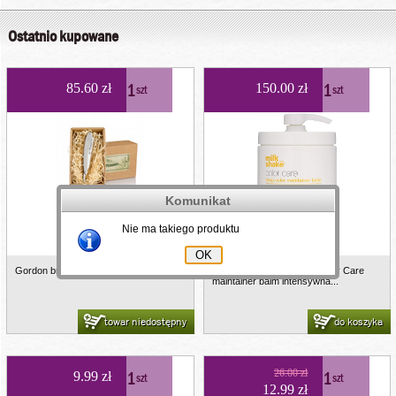
Ostatnio kupowane
1
1
85.60 zł
150.00 zł
szt
szt
Komunikat
Nie ma takiego produktu
Gordon brzytwa metalowa D415 Z
Z.one Milk_Shake Deep Color Care
maintainer balm intensywna...
towar niedostępny
do koszyka
1
26.00 zł
1
9.99 zł
szt
szt
12.99 zł