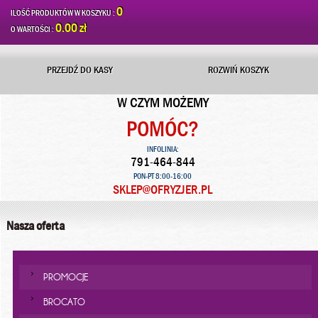
0
ILOŚĆ PRODUKTÓW W KOSZYKU :
0.00 zł
O WARTOŚCI :
PRZEJDŹ DO KASY
ROZWIŃ KOSZYK
W CZYM MOŻEMY
POMÓC?
INFOLINIA:
791-464-844
PON-PT 8:00-16:00
SKLEP@OFRYZJER.PL
Nasza oferta
PROMOCJE
BROCATO